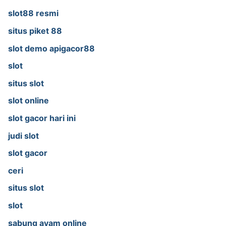
slot88 resmi
situs piket 88
slot demo apigacor88
slot
situs slot
slot online
slot gacor hari ini
judi slot
slot gacor
ceri
situs slot
slot
sabung ayam online