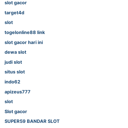
slot gacor
target4d
slot
togelonline88 link
slot gacor hari ini
dewa slot
judi slot
situs slot
indo62
apizeus777
slot
Slot gacor
SUPER59 BANDAR SLOT