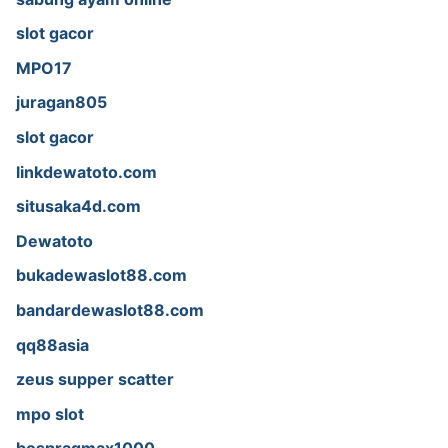
slot gacor
MPO17
juragan805
slot gacor
linkdewatoto.com
situsaka4d.com
Dewatoto
bukadewaslot88.com
bandardewaslot88.com
qq88asia
zeus supper scatter
mpo slot