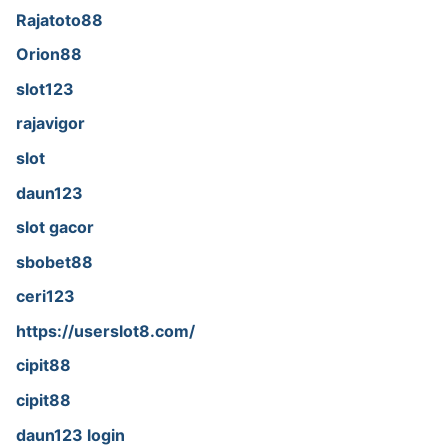
Rajatoto88
Orion88
slot123
rajavigor
slot
daun123
slot gacor
sbobet88
ceri123
https://userslot8.com/
cipit88
cipit88
daun123 login