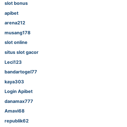
slot bonus
apibet
arena212
musang178
slot online
situs slot gacor
Leci123
bandartogel77
kaya303
Login Apibet
danamax777
Amavi68
republik62