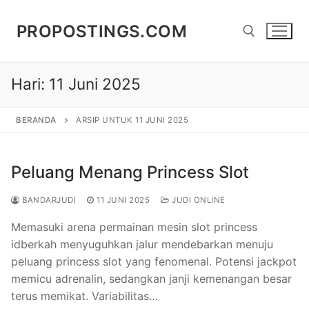
Lompat
ke
PROPOSTINGS.COM
konten
Hari:
11 Juni 2025
Cari:
BERANDA
ARSIP UNTUK 11 JUNI 2025
Peluang Menang Princess Slot
BANDARJUDI
11 JUNI 2025
JUDI ONLINE
Memasuki arena permainan mesin slot princess
idberkah menyuguhkan jalur mendebarkan menuju
peluang princess slot yang fenomenal. Potensi jackpot
memicu adrenalin, sedangkan janji kemenangan besar
terus memikat. Variabilitas…