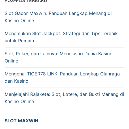
POS-POS TERBARU
Slot Gacor Maxwin: Panduan Lengkap Menang di
Kasino Online
Menemukan Slot Jackpot: Strategi dan Tips Terbaik
untuk Pemain
Slot, Poker, dan Lainnya: Menelusuri Dunia Kasino
Online
Mengenal TIGER78 LINK: Panduan Lengkap Olahraga
dan Kasino
Menjelajahi RajaKete: Slot, Lotere, dan Bukti Menang di
Kasino Online
SLOT MAXWIN