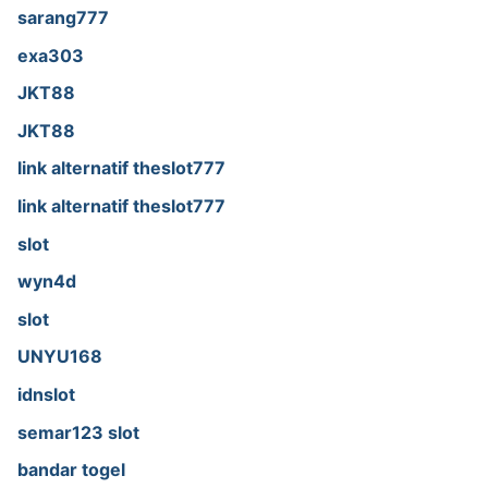
sarang777
exa303
JKT88
JKT88
link alternatif theslot777
link alternatif theslot777
slot
wyn4d
slot
UNYU168
idnslot
semar123 slot
bandar togel