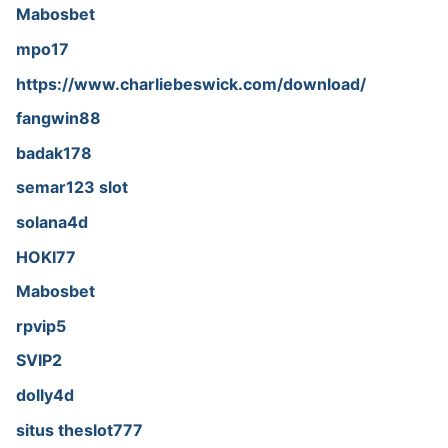
Mabosbet
mpo17
https://www.charliebeswick.com/download/
fangwin88
badak178
semar123 slot
solana4d
HOKI77
Mabosbet
rpvip5
SVIP2
dolly4d
situs theslot777