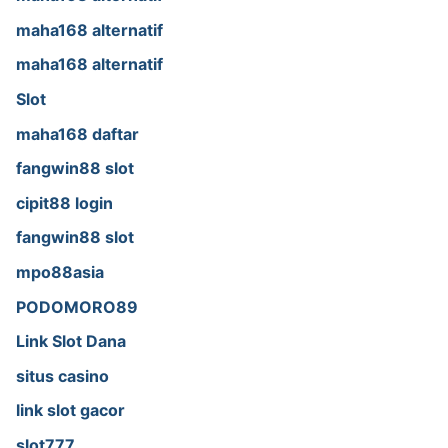
maha168 alternatif
maha168 alternatif
Slot
maha168 daftar
fangwin88 slot
cipit88 login
fangwin88 slot
mpo88asia
PODOMORO89
Link Slot Dana
situs casino
link slot gacor
slot777