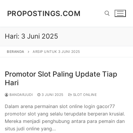
Lompat
ke
PROPOSTINGS.COM
konten
Hari:
3 Juni 2025
Cari:
BERANDA
ARSIP UNTUK 3 JUNI 2025
Promotor Slot Paling Update Tiap
Hari
BANDARJUDI
3 JUNI 2025
SLOT ONLINE
Dalam arena permainan slot online login gacor77
promotor slot yang selalu terupdate berperan krusial.
Mereka menjadi penghubung antara para pemain dan
situs judi online yang…