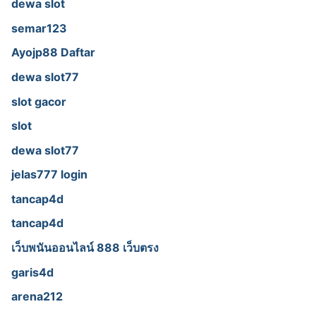
dewa slot
semar123
Ayojp88 Daftar
dewa slot77
slot gacor
slot
dewa slot77
jelas777 login
tancap4d
tancap4d
เว็บพนันออนไลน์ 888 เว็บตรง
garis4d
arena212