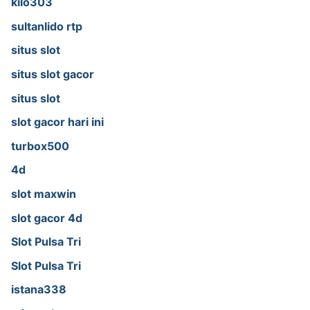
kilo303
sultanlido rtp
situs slot
situs slot gacor
situs slot
slot gacor hari ini
turbox500
4d
slot maxwin
slot gacor 4d
Slot Pulsa Tri
Slot Pulsa Tri
istana338