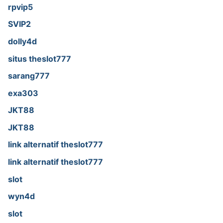
rpvip5
SVIP2
dolly4d
situs theslot777
sarang777
exa303
JKT88
JKT88
link alternatif theslot777
link alternatif theslot777
slot
wyn4d
slot