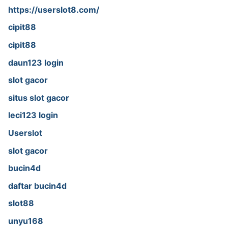
https://userslot8.com/
cipit88
cipit88
daun123 login
slot gacor
situs slot gacor
leci123 login
Userslot
slot gacor
bucin4d
daftar bucin4d
slot88
unyu168