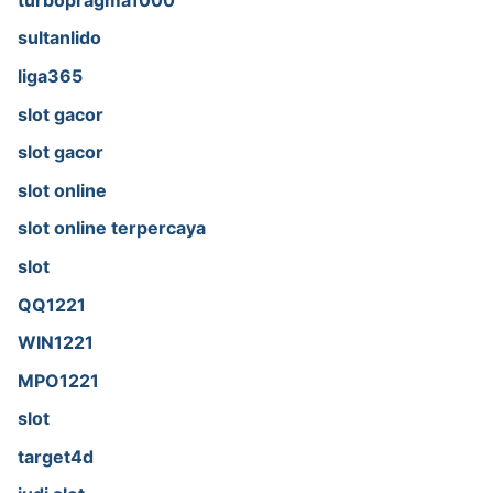
sultanlido
liga365
slot gacor
slot gacor
slot online
slot online terpercaya
slot
QQ1221
WIN1221
MPO1221
slot
target4d