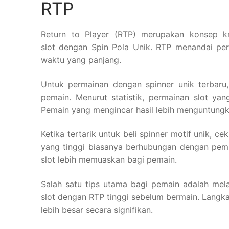
RTP
Return to Player (RTP) merupakan konsep kr
slot dengan Spin Pola Unik. RTP menandai per
waktu yang panjang.
Untuk permainan dengan spinner unik terbaru
pemain. Menurut statistik, permainan slot yan
Pemain yang mengincar hasil lebih menguntung
Ketika tertarik untuk beli spinner motif unik, 
yang tinggi biasanya berhubungan dengan pemb
slot lebih memuaskan bagi pemain.
Salah satu tips utama bagi pemain adalah mel
slot dengan RTP tinggi sebelum bermain. Lang
lebih besar secara signifikan.