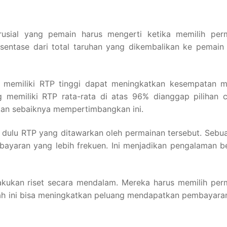
usial yang pemain harus mengerti ketika memilih per
sentase dari total taruhan yang dikembalikan ke pemain
, memiliki RTP tinggi dapat meningkatkan kesempatan 
g memiliki RTP rata-rata di atas 96% dianggap pilihan c
kan sebaiknya mempertimbangkan ini.
cek dulu RTP yang ditawarkan oleh permainan tersebut. Seb
ayaran yang lebih frekuen. Ini menjadikan pengalaman b
akukan riset secara mendalam. Mereka harus memilih per
kah ini bisa meningkatkan peluang mendapatkan pembayara