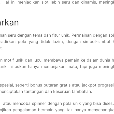
. Hal ini menjadikan slot lebih seru dan dinamis, mening
arkan
an seru dengan tema dan fitur unik. Permainan dengan spi
adirkan pola yang tidak lazim, dengan simbol-simbol kr
t.
n motif unik dan lucu, membawa pemain ke dalam dunia h
arik ini bukan hanya memanjakan mata, tapi juga mening
r spesial, seperti bonus putaran gratis atau jackpot progresi
, menciptakan tantangan dan keseruan tambahan.
i atau mencoba spinner dengan pola unik yang bisa disesu
anjikan pengalaman bermain yang tak hanya menyenangka