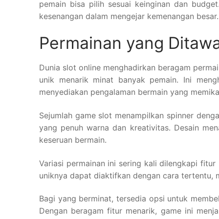
pemain bisa pilih sesuai keinginan dan budget
kesenangan dalam mengejar kemenangan besar.
Permainan yang Ditaw
Dunia slot online menghadirkan beragam permain
unik menarik minat banyak pemain. Ini mengh
menyediakan pengalaman bermain yang memika
Sejumlah game slot menampilkan spinner denga
yang penuh warna dan kreativitas. Desain men
keseruan bermain.
Variasi permainan ini sering kali dilengkapi fitu
uniknya dapat diaktifkan dengan cara tertentu
Bagi yang berminat, tersedia opsi untuk membel
Dengan beragam fitur menarik, game ini menj