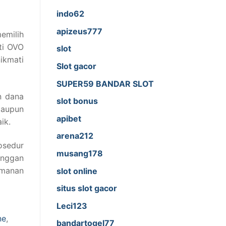
indo62
apizeus777
emilih
ti OVO
slot
ikmati
Slot gacor
SUPER59 BANDAR SLOT
n dana
slot bonus
maupun
apibet
ik.
arena212
osedur
musang178
anggan
amanan
slot online
situs slot gacor
Leci123
ne
,
bandartogel77