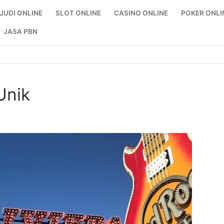
JUDI ONLINE
SLOT ONLINE
CASINO ONLINE
POKER ONLI
JASA PBN
Unik