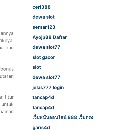
ceri388
dewa slot
semar123
aannya
Ayojp88 Daftar
iknya,
dewa slot77
na pun
slot gacor
slot
 bonus
utaran
dewa slot77
jelas777 login
 fitur
tancap4d
 untuk
tancap4d
mainan
เว็บพนันออนไลน์ 888 เว็บตรง
garis4d