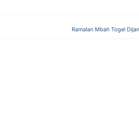
Next
Ramalan Mbah Togel Dija
post: