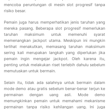
mencoba peruntungan di mesin slot progresif tanpa
risiko besar.
Pemain juga harus memperhatikan jenis taruhan yang
mereka pasang. Beberapa slot progresif memerlukan
taruhan maksimum untuk memenuhi syarat
memenangkan jackpot utama. Meskipun ini mungkin
terlihat menakutkan, memasang taruhan maksimum
sering kali merupakan langkah yang diperlukan jika
pemain ingin mengejar jackpot. Oleh karena itu,
penting untuk melakukan riset terlebih dahulu sebelum
memutuskan untuk bermain.
Selain itu, tidak ada salahnya untuk bermain dalam
mode demo atau gratis sebelum benar-benar terjun ke
permainan dengan uang asli. Mode demo
memungkinkan pemain untuk memahami mekanisme
permainan tanpa risiko kehilangan uang. Ini juga