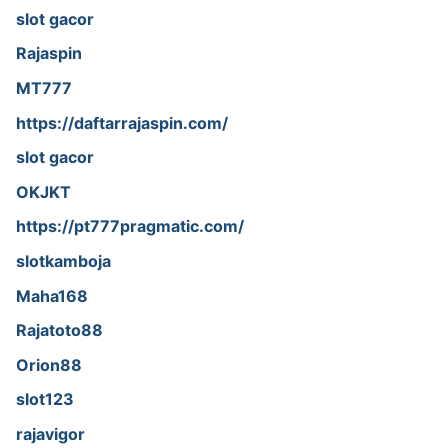
slot gacor
Rajaspin
MT777
https://daftarrajaspin.com/
slot gacor
OKJKT
https://pt777pragmatic.com/
slotkamboja
Maha168
Rajatoto88
Orion88
slot123
rajavigor