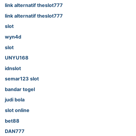
link alternatif theslot777
link alternatif theslot777
slot
wyn4d
slot
UNYU168
idnslot
semar123 slot
bandar togel
judi bola
slot online
bet88
DAN777