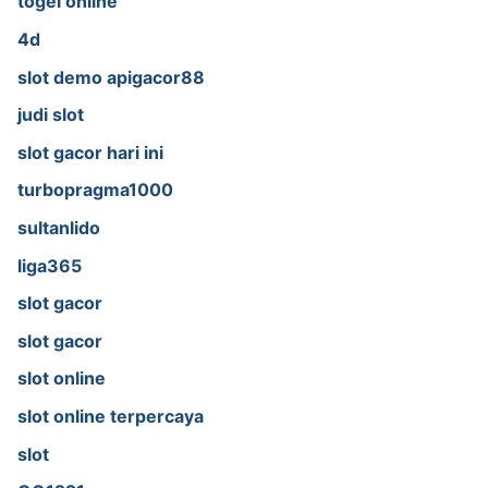
togel online
4d
slot demo apigacor88
judi slot
slot gacor hari ini
turbopragma1000
sultanlido
liga365
slot gacor
slot gacor
slot online
slot online terpercaya
slot