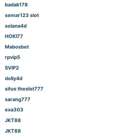
badak178
semar123 slot
solana4d
HOKI77
Mabosbet
rpvip5
SVIP2
dolly4d
situs theslot777
sarang777
exa303
JKT88
JKT88