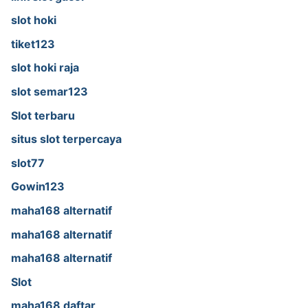
slot hoki
tiket123
slot hoki raja
slot semar123
Slot terbaru
situs slot terpercaya
slot77
Gowin123
maha168 alternatif
maha168 alternatif
maha168 alternatif
Slot
maha168 daftar