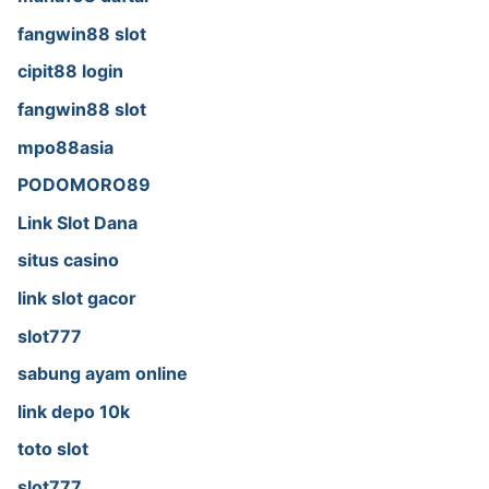
fangwin88 slot
cipit88 login
fangwin88 slot
mpo88asia
PODOMORO89
Link Slot Dana
situs casino
link slot gacor
slot777
sabung ayam online
link depo 10k
toto slot
slot777