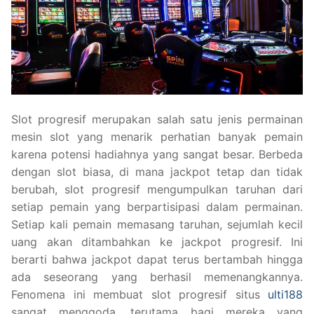
Slot progresif merupakan salah satu jenis permainan
mesin slot yang menarik perhatian banyak pemain
karena potensi hadiahnya yang sangat besar. Berbeda
dengan slot biasa, di mana jackpot tetap dan tidak
berubah, slot progresif mengumpulkan taruhan dari
setiap pemain yang berpartisipasi dalam permainan.
Setiap kali pemain memasang taruhan, sejumlah kecil
uang akan ditambahkan ke jackpot progresif. Ini
berarti bahwa jackpot dapat terus bertambah hingga
ada seseorang yang berhasil memenangkannya.
Fenomena ini membuat slot progresif situs
ulti188
sangat menggoda, terutama bagi mereka yang