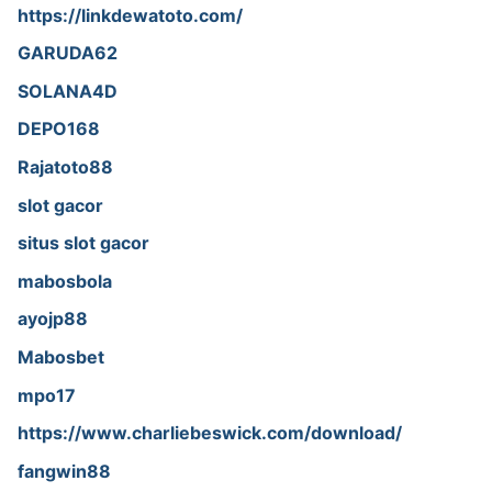
https://linkdewatoto.com/
GARUDA62
SOLANA4D
DEPO168
Rajatoto88
slot gacor
situs slot gacor
mabosbola
ayojp88
Mabosbet
mpo17
https://www.charliebeswick.com/download/
fangwin88