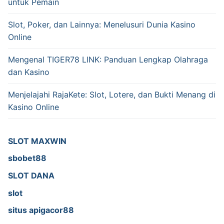
untuk Pemain
Slot, Poker, dan Lainnya: Menelusuri Dunia Kasino
Online
Mengenal TIGER78 LINK: Panduan Lengkap Olahraga
dan Kasino
Menjelajahi RajaKete: Slot, Lotere, dan Bukti Menang di
Kasino Online
SLOT MAXWIN
sbobet88
SLOT DANA
slot
situs apigacor88