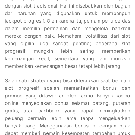
dengan slot tradisional. Hal ini disebabkan oleh bagian
dari taruhan yang digunakan untuk membangun
jackpot progresif. Oleh karena itu, pemain perlu cerdas
dalam memilih permainan dan mengelola bankroll
mereka dengan baik. Memahami volatilitas dari slot
yang dipilih juga sangat penting; beberapa slot
progresif mungkin lebih sering memberikan
kemenangan kecil, sementara yang lain mungkin
memberikan kemenangan besar tetapi lebih jarang.
Salah satu strategi yang bisa diterapkan saat bermain
slot progresif adalah memanfaatkan bonus dan
promosi yang ditawarkan oleh kasino. Banyak kasino
online menyediakan bonus selamat datang, putaran
gratis, atau cashback yang dapat meningkatkan
peluang bermain lebih lama tanpa mengeluarkan
banyak uang. Menggunakan bonus ini dengan bijak
dapat memberi pemain kesempatan tambahan untuk