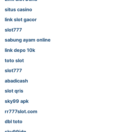
situs casino
link slot gacor
slot777
sabung ayam online
link depo 10k
toto slot
slot777
abadicash
slot qris
sky99 apk
rr777slot.com
dbl toto
sky99idn