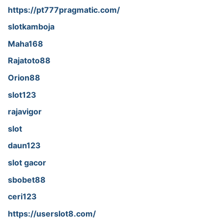
https://pt777pragmatic.com/
slotkamboja
Maha168
Rajatoto88
Orion88
slot123
rajavigor
slot
daun123
slot gacor
sbobet88
ceri123
https://userslot8.com/