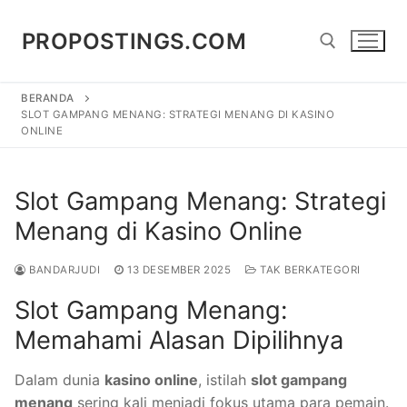
Lompat
ke
PROPOSTINGS.COM
konten
BERANDA
Cari:
SLOT GAMPANG MENANG: STRATEGI MENANG DI KASINO
ONLINE
Slot Gampang Menang: Strategi
Menang di Kasino Online
BANDARJUDI
13 DESEMBER 2025
TAK BERKATEGORI
Slot Gampang Menang:
Memahami Alasan Dipilihnya
Dalam dunia
kasino online
, istilah
slot gampang
menang
sering kali menjadi fokus utama para pemain.