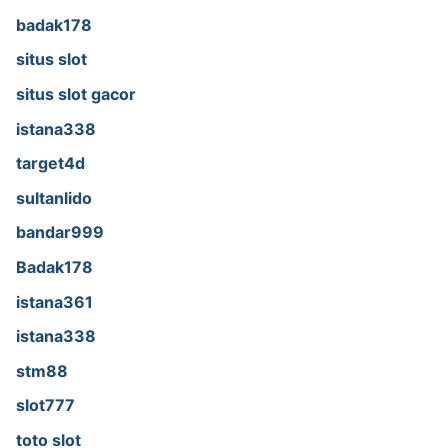
badak178
situs slot
situs slot gacor
istana338
target4d
sultanlido
bandar999
Badak178
istana361
istana338
stm88
slot777
toto slot