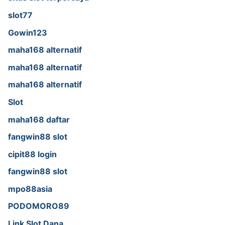
slot77
Gowin123
maha168 alternatif
maha168 alternatif
maha168 alternatif
Slot
maha168 daftar
fangwin88 slot
cipit88 login
fangwin88 slot
mpo88asia
PODOMORO89
Link Slot Dana