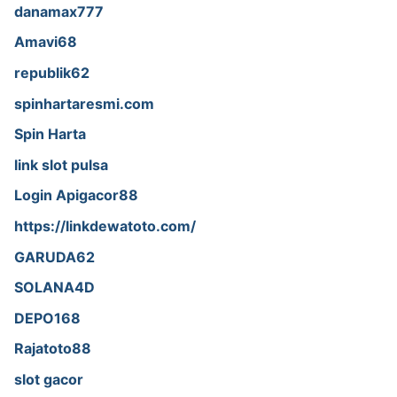
danamax777
Amavi68
republik62
spinhartaresmi.com
Spin Harta
link slot pulsa
Login Apigacor88
https://linkdewatoto.com/
GARUDA62
SOLANA4D
DEPO168
Rajatoto88
slot gacor