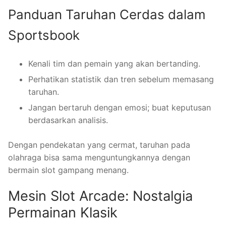
Panduan Taruhan Cerdas dalam
Sportsbook
Kenali tim dan pemain yang akan bertanding.
Perhatikan statistik dan tren sebelum memasang
taruhan.
Jangan bertaruh dengan emosi; buat keputusan
berdasarkan analisis.
Dengan pendekatan yang cermat, taruhan pada
olahraga bisa sama menguntungkannya dengan
bermain slot gampang menang.
Mesin Slot Arcade: Nostalgia
Permainan Klasik