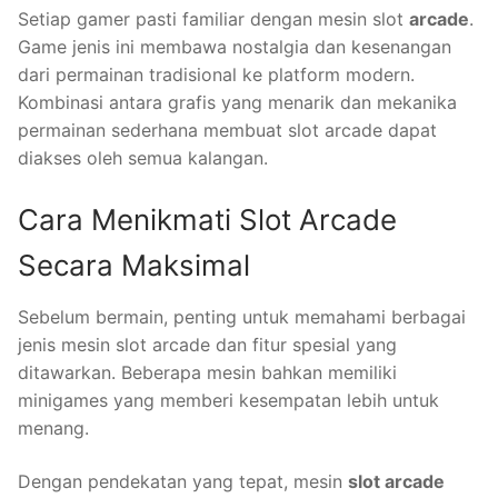
Setiap gamer pasti familiar dengan mesin slot
arcade
.
Game jenis ini membawa nostalgia dan kesenangan
dari permainan tradisional ke platform modern.
Kombinasi antara grafis yang menarik dan mekanika
permainan sederhana membuat slot arcade dapat
diakses oleh semua kalangan.
Cara Menikmati Slot Arcade
Secara Maksimal
Sebelum bermain, penting untuk memahami berbagai
jenis mesin slot arcade dan fitur spesial yang
ditawarkan. Beberapa mesin bahkan memiliki
minigames yang memberi kesempatan lebih untuk
menang.
Dengan pendekatan yang tepat, mesin
slot arcade