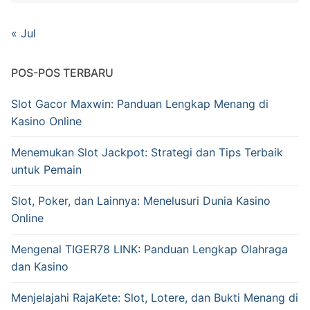
« Jul
POS-POS TERBARU
Slot Gacor Maxwin: Panduan Lengkap Menang di
Kasino Online
Menemukan Slot Jackpot: Strategi dan Tips Terbaik
untuk Pemain
Slot, Poker, dan Lainnya: Menelusuri Dunia Kasino
Online
Mengenal TIGER78 LINK: Panduan Lengkap Olahraga
dan Kasino
Menjelajahi RajaKete: Slot, Lotere, dan Bukti Menang di