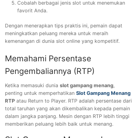
Cobalah berbagai jenis slot untuk menemukan
favorit Anda.
Dengan menerapkan tips praktis ini, pemain dapat
meningkatkan peluang mereka untuk meraih
kemenangan di dunia slot online yang kompetitif.
Memahami Persentase
Pengembaliannya (RTP)
Ketika memasuki dunia
slot gampang menang
,
penting untuk memperhatikan
Slot Gampang Menang
RTP
atau Return to Player. RTP adalah persentase dari
total taruhan yang akan dikembalikan kepada pemain
dalam jangka panjang. Mesin dengan RTP lebih tinggi
memberikan peluang lebih baik untuk menang.