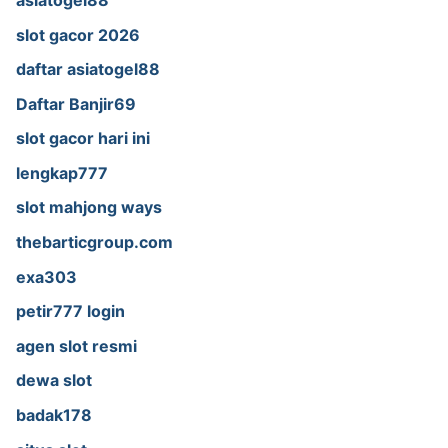
slot gacor 2026
daftar asiatogel88
Daftar Banjir69
slot gacor hari ini
lengkap777
slot mahjong ways
thebarticgroup.com
exa303
petir777 login
agen slot resmi
dewa slot
badak178