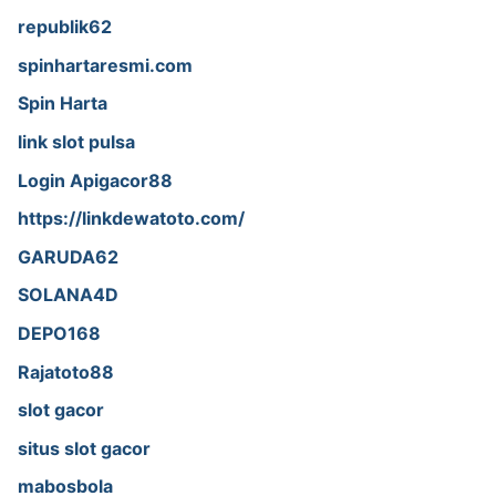
republik62
spinhartaresmi.com
Spin Harta
link slot pulsa
Login Apigacor88
https://linkdewatoto.com/
GARUDA62
SOLANA4D
DEPO168
Rajatoto88
slot gacor
situs slot gacor
mabosbola