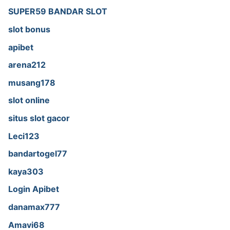
SUPER59 BANDAR SLOT
slot bonus
apibet
arena212
musang178
slot online
situs slot gacor
Leci123
bandartogel77
kaya303
Login Apibet
danamax777
Amavi68