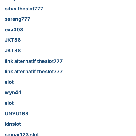
situs theslot777
sarang777
exa303
JKT88
JKT88
link alternatif theslot777
link alternatif theslot777
slot
wyn4d
slot
UNYU168
idnslot
semar123 slot