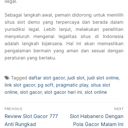
ilegal.
Sebagai langkah awal, pemain didorong untuk memilih
situs slot demo yang terpercaya dan berada dalam
yurisdiksi legal. Lebih lanjut, melakukan penelitian
menyeluruh mengenai legalitas situs di Indonesia
adalah langkah bijaksana. Hal ini akan memastikan
pengalaman bermain yang aman dan sesuai dengan
peraturan yang berlaku.
Tagged
daftar slot gacor
,
judi slot
,
judi slot online
,
link slot gacor
,
pg soft
,
pragmatic play
,
situs slot
online
,
slot gacor
,
slot gacor hari ini
,
slot online
Navigasi
PREVIOUS
NEXT
pos
Previous
Next
Review Slot Gacor 777
Slot Habanero Dengan
post:
post:
Anti Rungkad
Pola Gacor Malam Ini