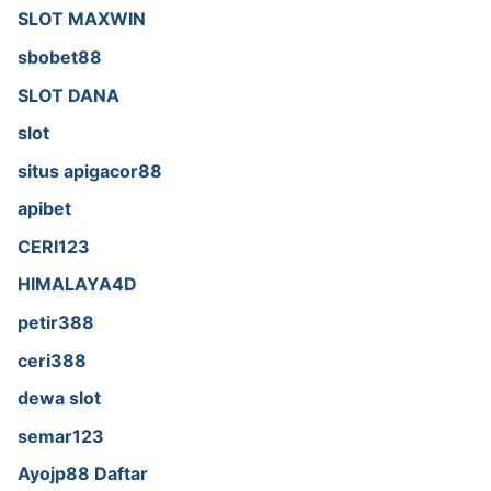
SLOT MAXWIN
sbobet88
SLOT DANA
slot
situs apigacor88
apibet
CERI123
HIMALAYA4D
petir388
ceri388
dewa slot
semar123
Ayojp88 Daftar