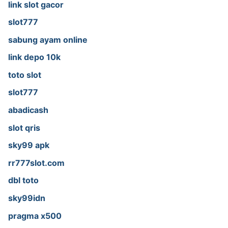
link slot gacor
slot777
sabung ayam online
link depo 10k
toto slot
slot777
abadicash
slot qris
sky99 apk
rr777slot.com
dbl toto
sky99idn
pragma x500