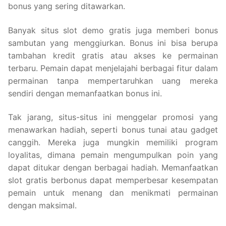
bonus yang sering ditawarkan.
Banyak situs slot demo gratis juga memberi bonus
sambutan yang menggiurkan. Bonus ini bisa berupa
tambahan kredit gratis atau akses ke permainan
terbaru. Pemain dapat menjelajahi berbagai fitur dalam
permainan tanpa mempertaruhkan uang mereka
sendiri dengan memanfaatkan bonus ini.
Tak jarang, situs-situs ini menggelar promosi yang
menawarkan hadiah, seperti bonus tunai atau gadget
canggih. Mereka juga mungkin memiliki program
loyalitas, dimana pemain mengumpulkan poin yang
dapat ditukar dengan berbagai hadiah. Memanfaatkan
slot gratis berbonus dapat memperbesar kesempatan
pemain untuk menang dan menikmati permainan
dengan maksimal.