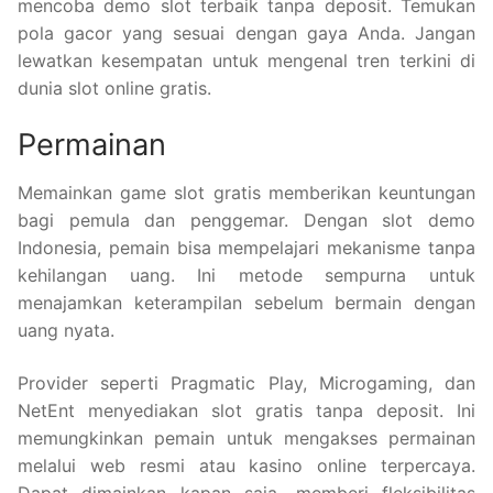
mencoba demo slot terbaik tanpa deposit. Temukan
pola gacor yang sesuai dengan gaya Anda. Jangan
lewatkan kesempatan untuk mengenal tren terkini di
dunia slot online gratis.
Permainan
Memainkan game slot gratis memberikan keuntungan
bagi pemula dan penggemar. Dengan slot demo
Indonesia, pemain bisa mempelajari mekanisme tanpa
kehilangan uang. Ini metode sempurna untuk
menajamkan keterampilan sebelum bermain dengan
uang nyata.
Provider seperti Pragmatic Play, Microgaming, dan
NetEnt menyediakan slot gratis tanpa deposit. Ini
memungkinkan pemain untuk mengakses permainan
melalui web resmi atau kasino online terpercaya.
Dapat dimainkan kapan saja, memberi fleksibilitas