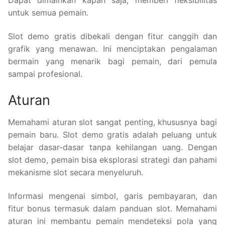
untuk semua pemain.
Slot demo gratis dibekali dengan fitur canggih dan
grafik yang menawan. Ini menciptakan pengalaman
bermain yang menarik bagi pemain, dari pemula
sampai profesional.
Aturan
Memahami aturan slot sangat penting, khususnya bagi
pemain baru. Slot demo gratis adalah peluang untuk
belajar dasar-dasar tanpa kehilangan uang. Dengan
slot demo, pemain bisa eksplorasi strategi dan pahami
mekanisme slot secara menyeluruh.
Informasi mengenai simbol, garis pembayaran, dan
fitur bonus termasuk dalam panduan slot. Memahami
aturan ini membantu pemain mendeteksi pola yang