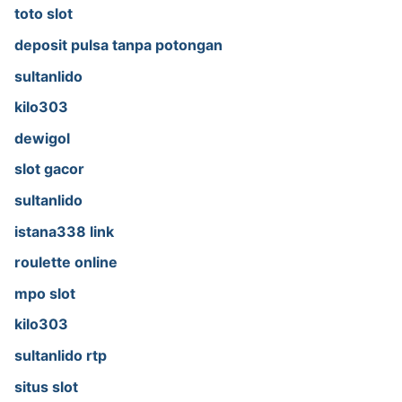
toto slot
deposit pulsa tanpa potongan
sultanlido
kilo303
dewigol
slot gacor
sultanlido
istana338 link
roulette online
mpo slot
kilo303
sultanlido rtp
situs slot