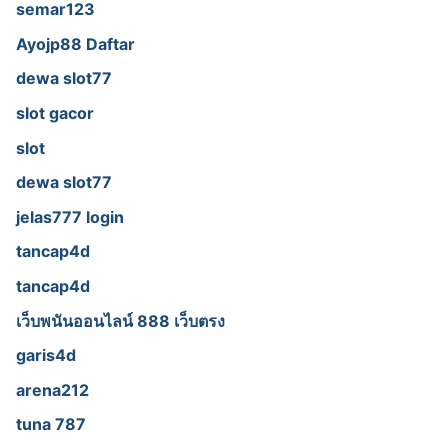
semar123
Ayojp88 Daftar
dewa slot77
slot gacor
slot
dewa slot77
jelas777 login
tancap4d
tancap4d
เว็บพนันออนไลน์ 888 เว็บตรง
garis4d
arena212
tuna 787