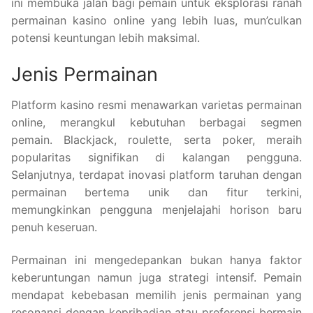
ini membuka jalan bagi pemain untuk eksplorasi ranah
permainan kasino online yang lebih luas, mun’culkan
potensi keuntungan lebih maksimal.
Jenis Permainan
Platform kasino resmi menawarkan varietas permainan
online, merangkul kebutuhan berbagai segmen
pemain. Blackjack, roulette, serta poker, meraih
popularitas signifikan di kalangan pengguna.
Selanjutnya, terdapat inovasi platform taruhan dengan
permainan bertema unik dan fitur terkini,
memungkinkan pengguna menjelajahi horison baru
penuh keseruan.
Permainan ini mengedepankan bukan hanya faktor
keberuntungan namun juga strategi intensif. Pemain
mendapat kebebasan memilih jenis permainan yang
resonansi dengan kepribadian atau preferensi bermain