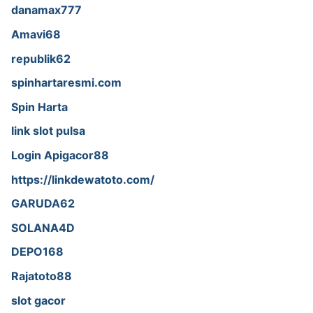
danamax777
Amavi68
republik62
spinhartaresmi.com
Spin Harta
link slot pulsa
Login Apigacor88
https://linkdewatoto.com/
GARUDA62
SOLANA4D
DEPO168
Rajatoto88
slot gacor