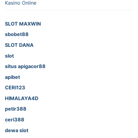
Kasino Online
SLOT MAXWIN
sbobet88
SLOT DANA
slot
situs apigacor88
apibet
CERI123
HIMALAYA4D
petir388
ceri388
dewa slot