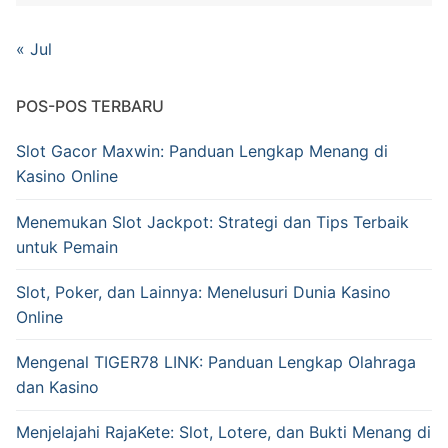
« Jul
POS-POS TERBARU
Slot Gacor Maxwin: Panduan Lengkap Menang di
Kasino Online
Menemukan Slot Jackpot: Strategi dan Tips Terbaik
untuk Pemain
Slot, Poker, dan Lainnya: Menelusuri Dunia Kasino
Online
Mengenal TIGER78 LINK: Panduan Lengkap Olahraga
dan Kasino
Menjelajahi RajaKete: Slot, Lotere, dan Bukti Menang di