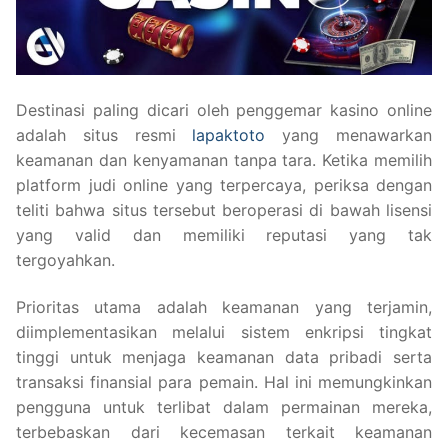
Destinasi paling dicari oleh penggemar kasino online
adalah situs resmi
lapaktoto
yang menawarkan
keamanan dan kenyamanan tanpa tara. Ketika memilih
platform judi online yang terpercaya, periksa dengan
teliti bahwa situs tersebut beroperasi di bawah lisensi
yang valid dan memiliki reputasi yang tak
tergoyahkan.
Prioritas utama adalah keamanan yang terjamin,
diimplementasikan melalui sistem enkripsi tingkat
tinggi untuk menjaga keamanan data pribadi serta
transaksi finansial para pemain. Hal ini memungkinkan
pengguna untuk terlibat dalam permainan mereka,
terbebaskan dari kecemasan terkait keamanan