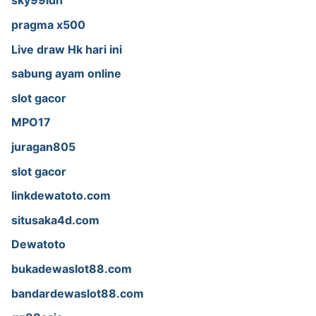
sky99idn
pragma x500
Live draw Hk hari ini
sabung ayam online
slot gacor
MPO17
juragan805
slot gacor
linkdewatoto.com
situsaka4d.com
Dewatoto
bukadewaslot88.com
bandardewaslot88.com