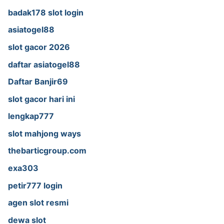
badak178 slot login
asiatogel88
slot gacor 2026
daftar asiatogel88
Daftar Banjir69
slot gacor hari ini
lengkap777
slot mahjong ways
thebarticgroup.com
exa303
petir777 login
agen slot resmi
dewa slot