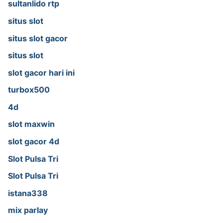
sultanlido rtp
situs slot
situs slot gacor
situs slot
slot gacor hari ini
turbox500
4d
slot maxwin
slot gacor 4d
Slot Pulsa Tri
Slot Pulsa Tri
istana338
mix parlay