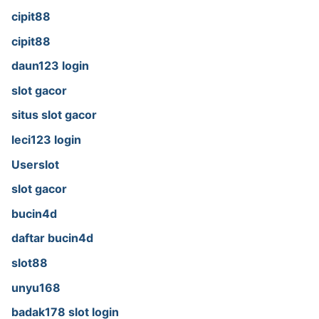
cipit88
cipit88
daun123 login
slot gacor
situs slot gacor
leci123 login
Userslot
slot gacor
bucin4d
daftar bucin4d
slot88
unyu168
badak178 slot login