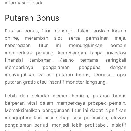
informasi pribadi.
Putaran Bonus
Putaran bonus, fitur menonjol dalam lanskap kasino
online, merambah slot serta permainan meja.
Keberadaan fitur ini memungkinkan pemain
memperluas peluang kemenangan tanpa investasi
finansial tambahan. Kasino ternama seringkali
memperkaya pengalaman pengguna dengan
menyuguhkan variasi putaran bonus, termasuk opsi
putaran gratis atau insentif moneter langsung.
Lebih dari sekadar elemen hiburan, putaran bonus
berperan vital dalam memperkaya prospek pemain.
Memaksimalkan penggunaan fitur ini dapat signifikan
mengoptimalkan nilai setiap sesi permainan, elevasi
pengalaman berjudi menjadi lebih profitabel. Inisiatif