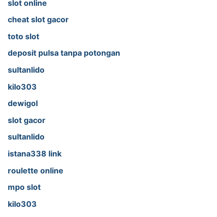
slot online
cheat slot gacor
toto slot
deposit pulsa tanpa potongan
sultanlido
kilo303
dewigol
slot gacor
sultanlido
istana338 link
roulette online
mpo slot
kilo303