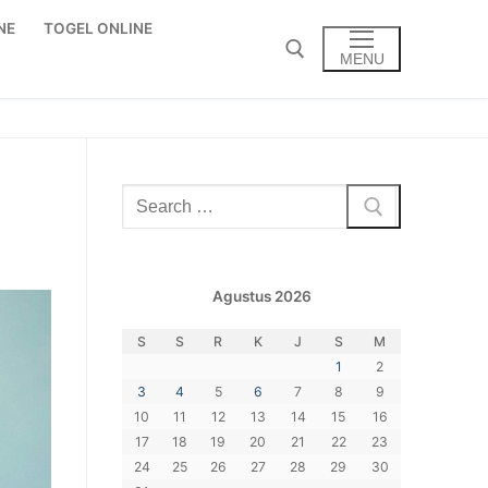
NE
TOGEL ONLINE
MENU
Cari:
Cari:
Agustus 2026
S
S
R
K
J
S
M
1
2
3
4
5
6
7
8
9
10
11
12
13
14
15
16
17
18
19
20
21
22
23
24
25
26
27
28
29
30