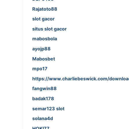
Rajatoto88
slot gacor
situs slot gacor
mabosbola
ayojp88
Mabosbet
mpo17
https://www.charliebeswick.com/downloa
fangwin88
badak178
semar123 slot
solana4d
HOKI77