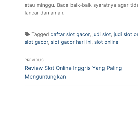
atau minggu. Baca baik-baik syaratnya agar tid
lancar dan aman.
Tagged
daftar slot gacor
,
judi slot
,
judi slot o
slot gacor
,
slot gacor hari ini
,
slot online
Navigasi
PREVIOUS
Previous
pos
Review Slot Online Inggris Yang Paling
post:
Menguntungkan