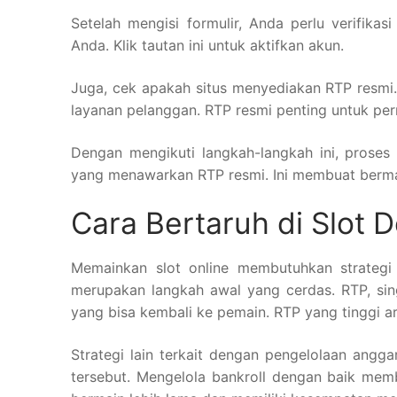
Setelah mengisi formulir, Anda perlu verifikas
Anda. Klik tautan ini untuk aktifkan akun.
Juga, cek apakah situs menyediakan RTP resmi.
layanan pelanggan. RTP resmi penting untuk per
Dengan mengikuti langkah-langkah ini, proses 
yang menawarkan RTP resmi. Ini membuat bermai
Cara Bertaruh di Slot
Memainkan slot online membutuhkan strategi
merupakan langkah awal yang cerdas. RTP, sin
yang bisa kembali ke pemain. RTP yang tinggi a
Strategi lain terkait dengan pengelolaan angga
tersebut. Mengelola bankroll dengan baik mem