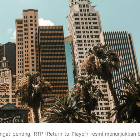
gat penting. RTP (Return to Player) resmi menunjukkan 