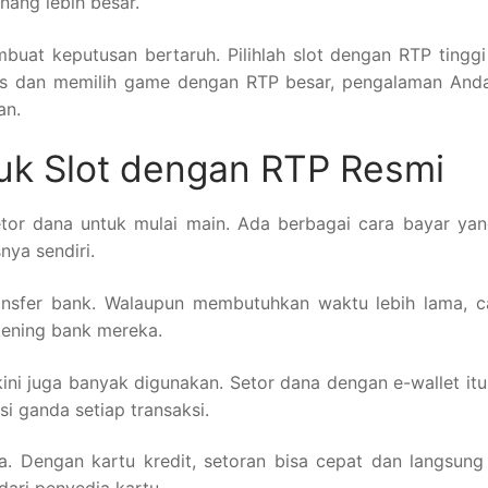
ang lebih besar.
at keputusan bertaruh. Pilihlah slot dengan RTP tinggi
is dan memilih game dengan RTP besar, pengalaman And
an.
uk Slot dengan RTP Resmi
etor dana untuk mulai main. Ada berbagai cara bayar yan
nya sendiri.
ransfer bank. Walaupun membutuhkan waktu lebih lama, ca
kening bank mereka.
ini juga banyak digunakan. Setor dana dengan e-wallet itu
 ganda setiap transaksi.
na. Dengan kartu kredit, setoran bisa cepat dan langsung