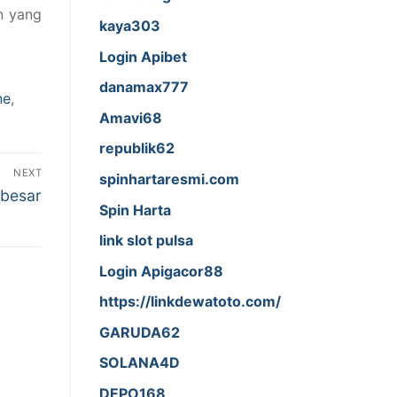
n yang
kaya303
Login Apibet
danamax777
ne
,
Amavi68
republik62
NEXT
spinhartaresmi.com
rbesar
Spin Harta
link slot pulsa
Login Apigacor88
https://linkdewatoto.com/
GARUDA62
SOLANA4D
DEPO168