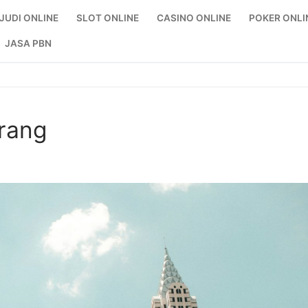
JUDI ONLINE
SLOT ONLINE
CASINO ONLINE
POKER ONLI
JASA PBN
urang