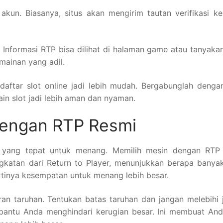
i akun. Biasanya, situs akan mengirim tautan verifikasi ke
 Informasi RTP bisa dilihat di halaman game atau tanyaka
mainan yang adil.
daftar slot online jadi lebih mudah. Bergabunglah dengan
n slot jadi lebih aman dan nyaman.
 Dengan RTP Resmi
 yang tepat untuk menang. Memilih mesin dengan RTP 
gkatan dari Return to Player, menunjukkan berapa banya
rtinya kesempatan untuk menang lebih besar.
ran taruhan. Tentukan batas taruhan dan jangan melebihi 
bantu Anda menghindari kerugian besar. Ini membuat And