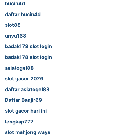
bucin4d
daftar bucin4d
slot88
unyu168
badak178 slot login
badak178 slot login
asiatogel88
slot gacor 2026
daftar asiatogel88
Daftar Banjir69
slot gacor hari ini
lengkap777
slot mahjong ways