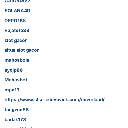
GARUDA62
SOLANA4D
DEPO168
Rajatoto88
slot gacor
situs slot gacor
mabosbola
ayojp88
Mabosbet
mpo17
https://www.charliebeswick.com/download/
fangwin88
badak178