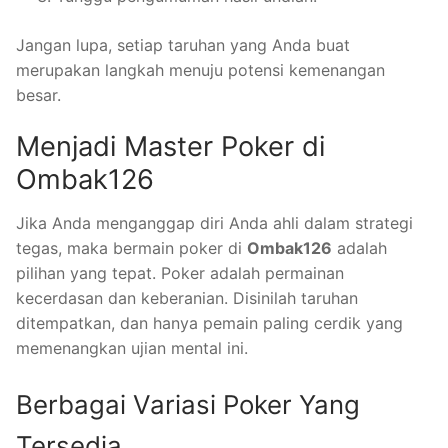
Jangan lupa, setiap taruhan yang Anda buat
merupakan langkah menuju potensi kemenangan
besar.
Menjadi Master Poker di
Ombak126
Jika Anda menganggap diri Anda ahli dalam strategi
tegas, maka bermain poker di
Ombak126
adalah
pilihan yang tepat. Poker adalah permainan
kecerdasan dan keberanian. Disinilah taruhan
ditempatkan, dan hanya pemain paling cerdik yang
memenangkan ujian mental ini.
Berbagai Variasi Poker Yang
Tersedia