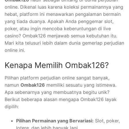
online. Dikenal luas karena koleksi permainannya yang
hebat, platform ini menawarkan pengalaman bermain
yang tiada duanya. Apakah Anda penggemar slot,
poker, atau ingin mencoba keberuntungan di live
casino? Ombak126 menjawab semua kebutuhan itu.
Mari kita telusuri lebih dalam dunia gemerlap perjudian
online ini.
Kenapa Memilih Ombak126?
Pilihan platform perjudian online sangat banyak,
namun
Ombak126
memiliki sesuatu yang istimewa.
Apa sebenarnya yang membuatnya begitu unik?
Berikut beberapa alasan mengapa Ombak126 layak
dipilih:
Pilihan Permainan yang Bervariasi:
Slot, poker,
lotere, dan lebih banyak lagi.