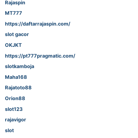
Rajaspin
MT777
https://daftarrajaspin.com/
slot gacor
OKJKT
https://pt777pragmatic.com/
slotkamboja
Maha168
Rajatoto88
Orion88
slot123
rajavigor
slot