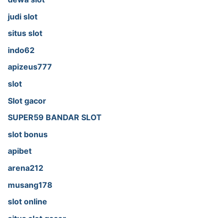
judi slot
situs slot
indo62
apizeus777
slot
Slot gacor
SUPER59 BANDAR SLOT
slot bonus
apibet
arena212
musang178
slot online