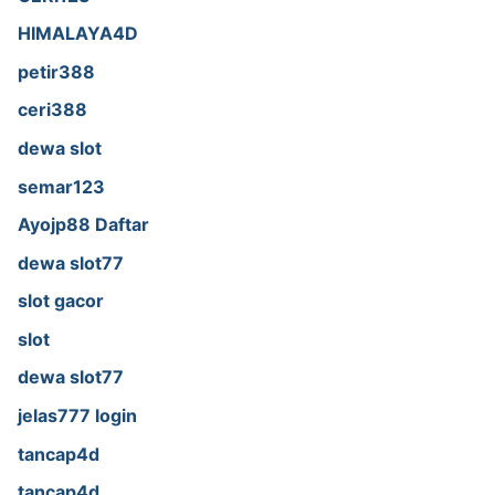
HIMALAYA4D
petir388
ceri388
dewa slot
semar123
Ayojp88 Daftar
dewa slot77
slot gacor
slot
dewa slot77
jelas777 login
tancap4d
tancap4d