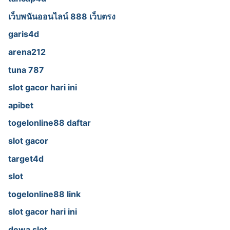
เว็บพนันออนไลน์ 888 เว็บตรง
garis4d
arena212
tuna 787
slot gacor hari ini
apibet
togelonline88 daftar
slot gacor
target4d
slot
togelonline88 link
slot gacor hari ini
dewa slot