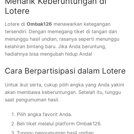
Menarik Keberuntungan di
Lotere
Lotere di
Ombak126
menawarkan ketegangan
tersendiri. Dengan memegang tiket di tangan dan
menunggu hasil undian, rasanya seperti menunggu
kelahiran bintang baru. Jika Anda beruntung,
hadiahnya bisa mengubah hidup Anda!
Cara Berpartisipasi dalam Lotere
Untuk ikut serta, cukup pilih angka yang Anda yakini
akan membawa keberuntungan. Setelah itu, tunggu
saat pengumuman hasil.
Pilih angka favorit Anda.
Beli tiket melalui platform Ombak126.
Tunggu pengumuman hasil undian.