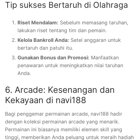
Tip sukses Bertaruh di Olahraga
Riset Mendalam:
Sebelum memasang taruhan,
lakukan riset tentang tim dan pemain.
Kelola Bankroll Anda:
Setel anggaran untuk
bertaruh dan patuhi itu.
Gunakan Bonus dan Promosi:
Manfaatkan
penawaran untuk meningkatkan nilai taruhan
Anda.
6. Arcade: Kesenangan dan
Kekayaan di navi188
Bagi penggemar permainan arcade, navi188 hadir
dengan koleksi permainan arcade yang menarik.
Permainan ini biasanya memiliki elemen skill yang
tinggi, memberikan Anda peluang untuk meraih hadiah