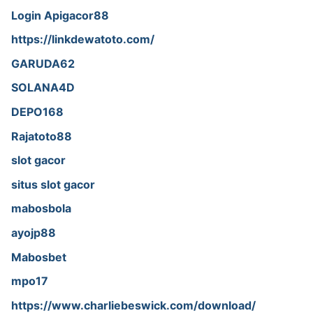
Login Apigacor88
https://linkdewatoto.com/
GARUDA62
SOLANA4D
DEPO168
Rajatoto88
slot gacor
situs slot gacor
mabosbola
ayojp88
Mabosbet
mpo17
https://www.charliebeswick.com/download/