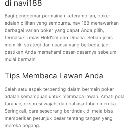
di navi188
Bagi penggemar permainan keterampilan, poker
adalah pilihan yang sempurna. navi188 menawarkan
berbagai varian poker yang dapat Anda pilih,
termasuk Texas Hold’em dan Omaha. Setiap jenis
memiliki strategi dan nuansa yang berbeda, jadi
pastikan Anda memahami dasar-dasarnya sebelum
mulai bermain.
Tips Membaca Lawan Anda
Salah satu aspek terpenting dalam bermain poker
adalah kemampuan untuk membaca lawan. Amati pola
taruhan, ekspresi wajah, dan bahasa tubuh mereka.
Seringkali, cara seseorang bertindak di meja bisa
memberikan petunjuk besar tentang tangan yang
mereka pegang.