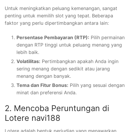
Untuk meningkatkan peluang kemenangan, sangat
penting untuk memilih slot yang tepat. Beberapa
faktor yang perlu dipertimbangkan antara lain:
Persentase Pembayaran (RTP):
Pilih permainan
dengan RTP tinggi untuk peluang menang yang
lebih baik.
Volatilitas:
Pertimbangkan apakah Anda ingin
sering menang dengan sedikit atau jarang
menang dengan banyak.
Tema dan Fitur Bonus:
Pilih yang sesuai dengan
minat dan preferensi Anda.
2. Mencoba Peruntungan di
Lotere navi188
Lotere adalah bentuk perjudian yang menawarkan