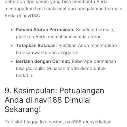
beberapa tips umum yang bisa membantu Anda
mendapatkan hasil maksimal dari pengalaman bermain
Anda di navi188:
Pahami Aturan Permainan:
Sebelum bermain,
pastikan Anda memahami semua aturan.
Tetapkan Batasan:
Pastikan Anda menetapkan
batasan waktu dan anggaran.
Berlatih dengan Cermat:
Beberapa permainan
bisa jadi sulit. Gunakan mode demo untuk
berlatih.
9. Kesimpulan: Petualangan
Anda di navi188 Dimulai
Sekarang!
Dari slot hingga live casino, navi188 menyediakan