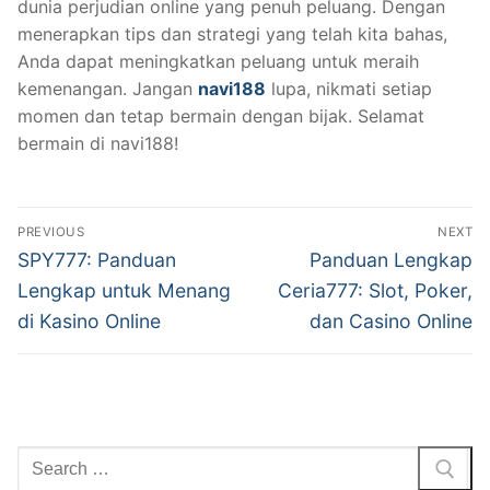
dunia perjudian online yang penuh peluang. Dengan
menerapkan tips dan strategi yang telah kita bahas,
Anda dapat meningkatkan peluang untuk meraih
kemenangan. Jangan
navi188
lupa, nikmati setiap
momen dan tetap bermain dengan bijak. Selamat
bermain di navi188!
Navigasi
PREVIOUS
NEXT
pos
Previous
Next
SPY777: Panduan
Panduan Lengkap
post:
post:
Lengkap untuk Menang
Ceria777: Slot, Poker,
di Kasino Online
dan Casino Online
Cari: