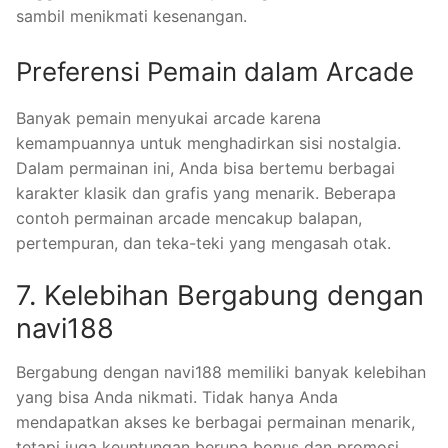
sambil menikmati kesenangan.
Preferensi Pemain dalam Arcade
Banyak pemain menyukai arcade karena
kemampuannya untuk menghadirkan sisi nostalgia.
Dalam permainan ini, Anda bisa bertemu berbagai
karakter klasik dan grafis yang menarik. Beberapa
contoh permainan arcade mencakup balapan,
pertempuran, dan teka-teki yang mengasah otak.
7. Kelebihan Bergabung dengan
navi188
Bergabung dengan navi188 memiliki banyak kelebihan
yang bisa Anda nikmati. Tidak hanya Anda
mendapatkan akses ke berbagai permainan menarik,
tetapi juga keuntungan berupa bonus dan promosi