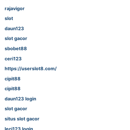
rajavigor
slot
daun123
slot gacor
sbobet88
ceri123
https://userslot8.com/
cipit88
cipit88
daun123 login
slot gacor
situs slot gacor
leci123 login