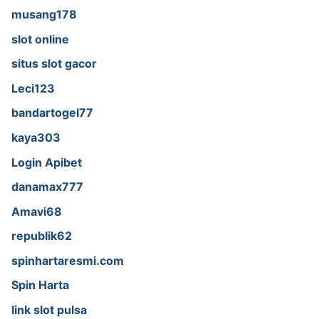
musang178
slot online
situs slot gacor
Leci123
bandartogel77
kaya303
Login Apibet
danamax777
Amavi68
republik62
spinhartaresmi.com
Spin Harta
link slot pulsa