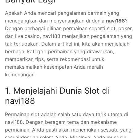
Apakah Anda mencari pengalaman bermain yang
menegangkan dan menyenangkan di dunia
navi188
?
Dengan berbagai pilihan permainan seperti slot, poker,
dan live casino, navi188 menjanjikan pengalaman yang
tak terlupakan. Dalam artikel ini, kita akan menjelajahi
berbagai kategori permainan yang ditawarkan,
memberikan tips, serta rekomendasi untuk
memaksimalkan kesempatan Anda meraih
kemenangan.
1. Menjelajahi Dunia Slot di
navi188
Permainan slot adalah salah satu daya tarik utama di
navi188. Dengan beragam tema dan mekanisme
permainan, Anda pasti akan menemukan sesuatu yang
sesuai dengan selera Anda. Misalnya, Anda mungkin