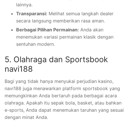
lainnya.
Transparansi:
Melihat semua langkah dealer
secara langsung memberikan rasa aman.
Berbagai Pilihan Permainan:
Anda akan
menemukan variasi permainan klasik dengan
sentuhan modern.
5. Olahraga dan Sportsbook
navi188
Bagi yang tidak hanya menyukai perjudian kasino,
navi188 juga menawarkan platform sportsbook yang
memungkinkan Anda bertaruh pada berbagai acara
olahraga. Apakah itu sepak bola, basket, atau bahkan
e-sports, Anda dapat menemukan taruhan yang sesuai
dengan minat Anda.