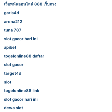
เว็บพนันออนไลน์ 888 เว็บตรง
garis4d
arena212
tuna 787
slot gacor hari ini
apibet
togelonline88 daftar
slot gacor
target4d
slot
togelonline88 link
slot gacor hari ini
dewa slot