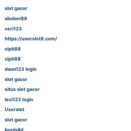
slot gacor
sbobet88
ceri123
https://userslot8.com/
cipit88
cipit88
daun123 login
slot gacor
situs slot gacor
leci123 login
Userslot
slot gacor
bucin4d