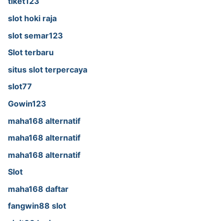
tiket123
slot hoki raja
slot semar123
Slot terbaru
situs slot terpercaya
slot77
Gowin123
maha168 alternatif
maha168 alternatif
maha168 alternatif
Slot
maha168 daftar
fangwin88 slot