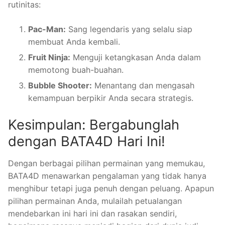
rutinitas:
Pac-Man:
Sang legendaris yang selalu siap
membuat Anda kembali.
Fruit Ninja:
Menguji ketangkasan Anda dalam
memotong buah-buahan.
Bubble Shooter:
Menantang dan mengasah
kemampuan berpikir Anda secara strategis.
Kesimpulan: Bergabunglah
dengan BATA4D Hari Ini!
Dengan berbagai pilihan permainan yang memukau,
BATA4D menawarkan pengalaman yang tidak hanya
menghibur tetapi juga penuh dengan peluang. Apapun
pilihan permainan Anda, mulailah petualangan
mendebarkan ini hari ini dan rasakan sendiri,