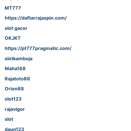
MT777
https://daftarrajaspin.com/
slot gacor
OKJKT
https://pt777pragmatic.com/
slotkamboja
Maha168
Rajatoto88
Orion88
slot123
rajavigor
slot
daun123