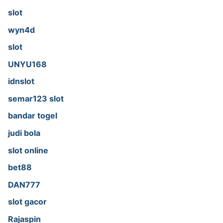
slot
wyn4d
slot
UNYU168
idnslot
semar123 slot
bandar togel
judi bola
slot online
bet88
DAN777
slot gacor
Rajaspin