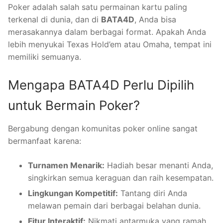
Poker adalah salah satu permainan kartu paling
terkenal di dunia, dan di
BATA4D
, Anda bisa
merasakannya dalam berbagai format. Apakah Anda
lebih menyukai Texas Hold’em atau Omaha, tempat ini
memiliki semuanya.
Mengapa BATA4D Perlu Dipilih
untuk Bermain Poker?
Bergabung dengan komunitas poker online sangat
bermanfaat karena:
Turnamen Menarik:
Hadiah besar menanti Anda,
singkirkan semua keraguan dan raih kesempatan.
Lingkungan Kompetitif:
Tantang diri Anda
melawan pemain dari berbagai belahan dunia.
Fitur Interaktif:
Nikmati antarmuka yang ramah