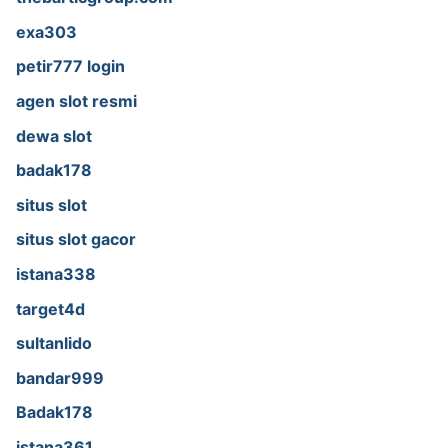
exa303
petir777 login
agen slot resmi
dewa slot
badak178
situs slot
situs slot gacor
istana338
target4d
sultanlido
bandar999
Badak178
istana361