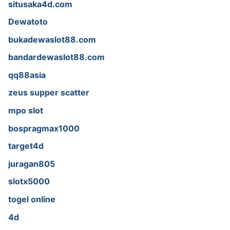
situsaka4d.com
Dewatoto
bukadewaslot88.com
bandardewaslot88.com
qq88asia
zeus supper scatter
mpo slot
bospragmax1000
target4d
juragan805
slotx5000
togel online
4d