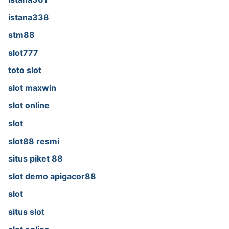
istana338
stm88
slot777
toto slot
slot maxwin
slot online
slot
slot88 resmi
situs piket 88
slot demo apigacor88
slot
situs slot