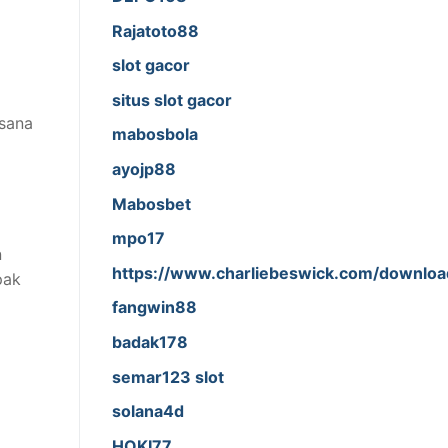
Rajatoto88
slot gacor
situs slot gacor
sana
mabosbola
ayojp88
Mabosbet
mpo17
n
https://www.charliebeswick.com/downloa
pak
fangwin88
badak178
semar123 slot
solana4d
HOKI77