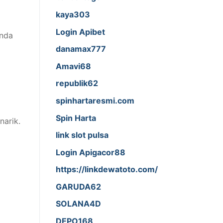
kaya303
Login Apibet
Anda
danamax777
Amavi68
republik62
spinhartaresmi.com
Spin Harta
arik.
link slot pulsa
Login Apigacor88
https://linkdewatoto.com/
GARUDA62
SOLANA4D
DEPO168