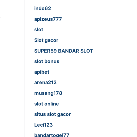
indo62
n
apizeus777
slot
Slot gacor
SUPER59 BANDAR SLOT
slot bonus
apibet
arena212
musang178
slot online
situs slot gacor
Leci123
bandartogel77