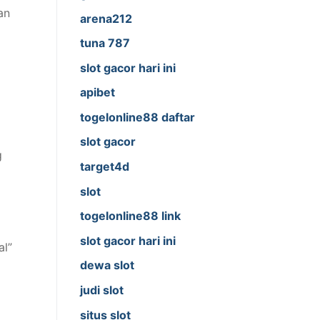
an
arena212
tuna 787
slot gacor hari ini
apibet
togelonline88 daftar
slot gacor
g
target4d
slot
togelonline88 link
slot gacor hari ini
al”
dewa slot
judi slot
situs slot