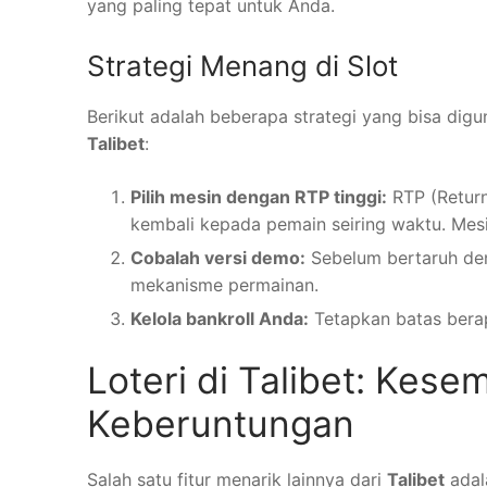
yang paling tepat untuk Anda.
Strategi Menang di Slot
Berikut adalah beberapa strategi yang bisa dig
Talibet
:
Pilih mesin dengan RTP tinggi:
RTP (Return
kembali kepada pemain seiring waktu. Mes
Cobalah versi demo:
Sebelum bertaruh de
mekanisme permainan.
Kelola bankroll Anda:
Tetapkan batas berap
Loteri di Talibet: Ke
Keberuntungan
Salah satu fitur menarik lainnya dari
Talibet
adal