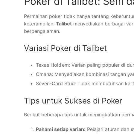
Poker di Talibet: Seni d
Permainan poker tidak hanya tentang keberunt
keterampilan.
Talibet
menyediakan berbagai var
berpengalaman.
Variasi Poker di Talibet
Texas Hold’em: Varian paling populer di du
Omaha: Menyediakan kombinasi tangan yan
Seven-Card Stud: Tidak membutuhkan kart
Tips untuk Sukses di Poker
Berikut beberapa tips untuk meningkatkan perm
Pahami setiap varian:
Pelajari aturan dan s