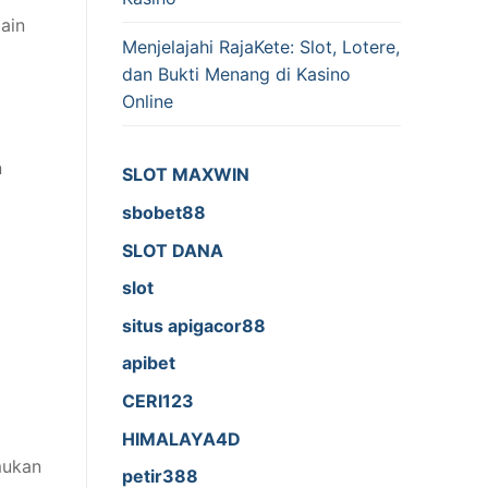
ain
Menjelajahi RajaKete: Slot, Lotere,
dan Bukti Menang di Kasino
Online
n
SLOT MAXWIN
sbobet88
SLOT DANA
slot
situs apigacor88
apibet
CERI123
HIMALAYA4D
mukan
petir388