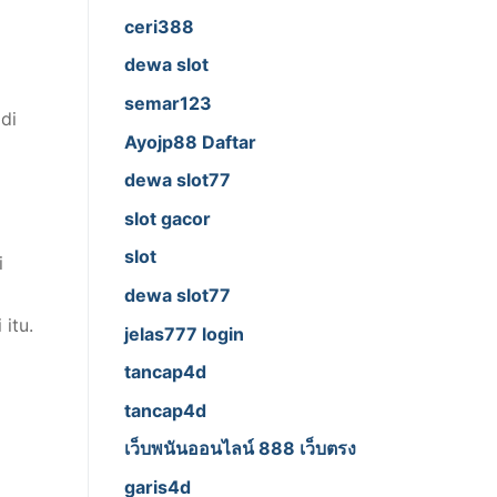
ceri388
dewa slot
semar123
di
Ayojp88 Daftar
dewa slot77
slot gacor
slot
i
dewa slot77
itu.
jelas777 login
tancap4d
tancap4d
เว็บพนันออนไลน์ 888 เว็บตรง
garis4d