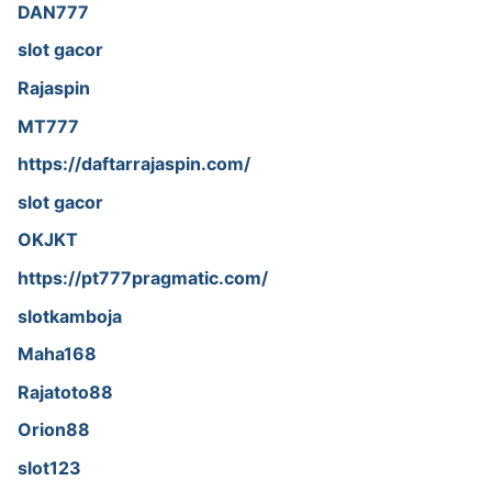
DAN777
slot gacor
Rajaspin
MT777
https://daftarrajaspin.com/
slot gacor
OKJKT
https://pt777pragmatic.com/
slotkamboja
Maha168
Rajatoto88
Orion88
slot123