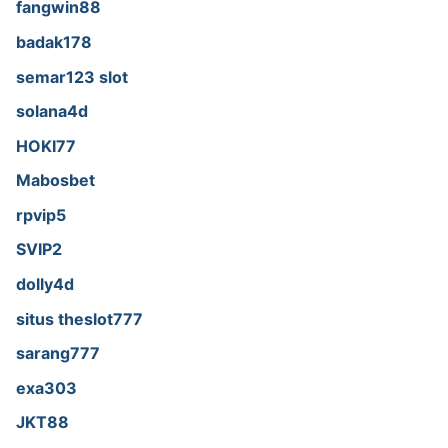
fangwin88
badak178
semar123 slot
solana4d
HOKI77
Mabosbet
rpvip5
SVIP2
dolly4d
situs theslot777
sarang777
exa303
JKT88