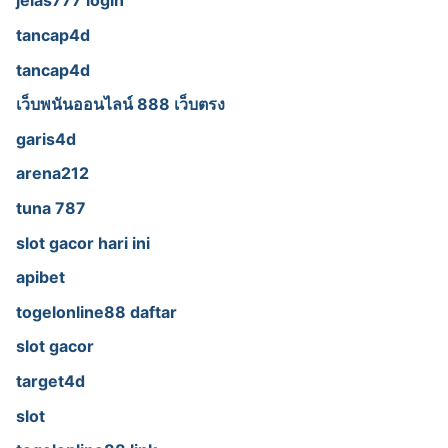
jelas777 login
tancap4d
tancap4d
เว็บพนันออนไลน์ 888 เว็บตรง
garis4d
arena212
tuna 787
slot gacor hari ini
apibet
togelonline88 daftar
slot gacor
target4d
slot