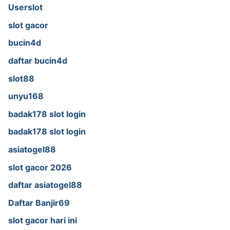
Userslot
slot gacor
bucin4d
daftar bucin4d
slot88
unyu168
badak178 slot login
badak178 slot login
asiatogel88
slot gacor 2026
daftar asiatogel88
Daftar Banjir69
slot gacor hari ini