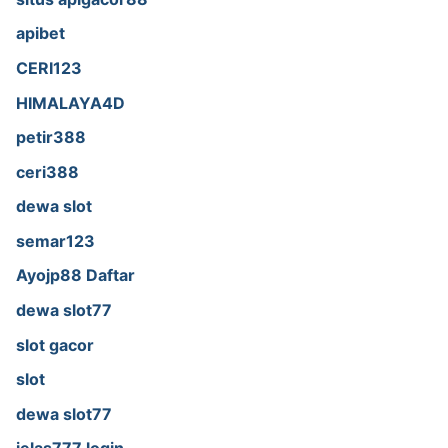
apibet
CERI123
HIMALAYA4D
petir388
ceri388
dewa slot
semar123
Ayojp88 Daftar
dewa slot77
slot gacor
slot
dewa slot77