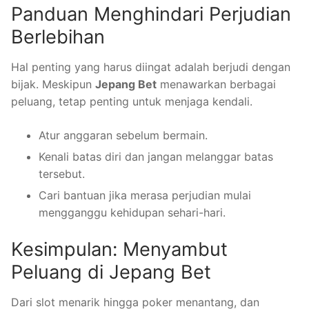
Panduan Menghindari Perjudian
Berlebihan
Hal penting yang harus diingat adalah berjudi dengan
bijak. Meskipun
Jepang Bet
menawarkan berbagai
peluang, tetap penting untuk menjaga kendali.
Atur anggaran sebelum bermain.
Kenali batas diri dan jangan melanggar batas
tersebut.
Cari bantuan jika merasa perjudian mulai
mengganggu kehidupan sehari-hari.
Kesimpulan: Menyambut
Peluang di Jepang Bet
Dari slot menarik hingga poker menantang, dan