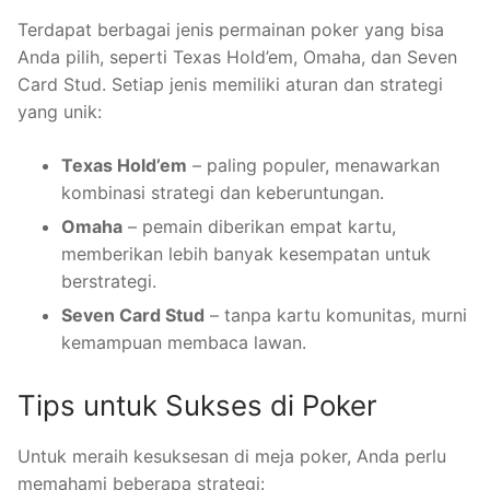
Terdapat berbagai jenis permainan poker yang bisa
Anda pilih, seperti Texas Hold’em, Omaha, dan Seven
Card Stud. Setiap jenis memiliki aturan dan strategi
yang unik:
Texas Hold’em
– paling populer, menawarkan
kombinasi strategi dan keberuntungan.
Omaha
– pemain diberikan empat kartu,
memberikan lebih banyak kesempatan untuk
berstrategi.
Seven Card Stud
– tanpa kartu komunitas, murni
kemampuan membaca lawan.
Tips untuk Sukses di Poker
Untuk meraih kesuksesan di meja poker, Anda perlu
memahami beberapa strategi: