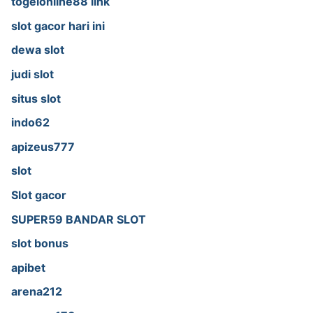
togelonline88 link
slot gacor hari ini
dewa slot
judi slot
situs slot
indo62
apizeus777
slot
Slot gacor
SUPER59 BANDAR SLOT
slot bonus
apibet
arena212