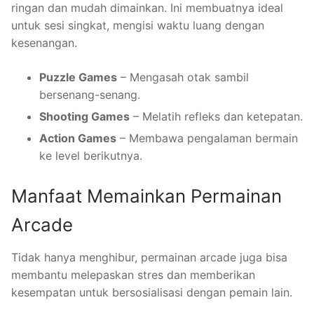
ringan dan mudah dimainkan. Ini membuatnya ideal
untuk sesi singkat, mengisi waktu luang dengan
kesenangan.
Puzzle Games
– Mengasah otak sambil
bersenang-senang.
Shooting Games
– Melatih refleks dan ketepatan.
Action Games
– Membawa pengalaman bermain
ke level berikutnya.
Manfaat Memainkan Permainan
Arcade
Tidak hanya menghibur, permainan arcade juga bisa
membantu melepaskan stres dan memberikan
kesempatan untuk bersosialisasi dengan pemain lain.