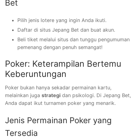
Bet
Pilih jenis lotere yang ingin Anda ikuti.
Daftar di situs Jepang Bet dan buat akun.
Beli tiket melalui situs dan tunggu pengumuman
pemenang dengan penuh semangat!
Poker: Keterampilan Bertemu
Keberuntungan
Poker bukan hanya sekadar permainan kartu,
melainkan juga
strategi
dan psikologi. Di Jepang Bet,
Anda dapat ikut turnamen poker yang menarik.
Jenis Permainan Poker yang
Tersedia