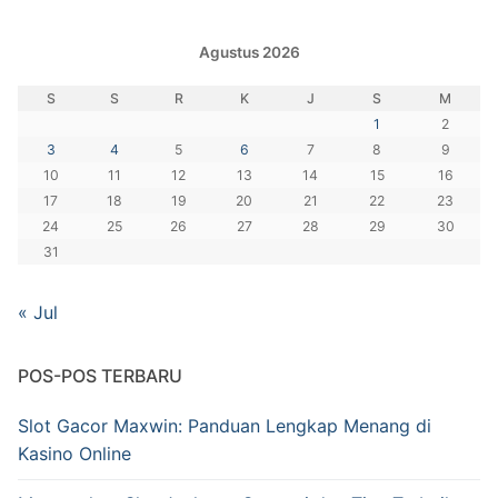
Agustus 2026
S
S
R
K
J
S
M
1
2
3
4
5
6
7
8
9
10
11
12
13
14
15
16
17
18
19
20
21
22
23
24
25
26
27
28
29
30
31
« Jul
POS-POS TERBARU
Slot Gacor Maxwin: Panduan Lengkap Menang di
Kasino Online