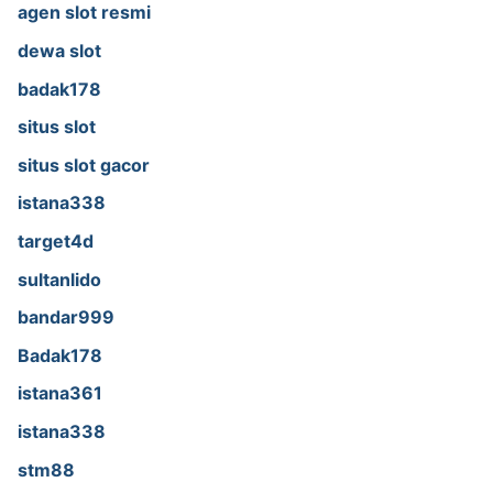
agen slot resmi
dewa slot
badak178
situs slot
situs slot gacor
istana338
target4d
sultanlido
bandar999
Badak178
istana361
istana338
stm88