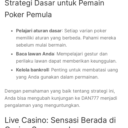
Strategi Dasar untuk Pemain
Poker Pemula
Pelajari aturan dasar
: Setiap varian poker
memiliki aturan yang berbeda. Pahami mereka
sebelum mulai bermain.
Baca lawan Anda
: Mempelajari gestur dan
perilaku lawan dapat memberikan keunggulan.
Kelola bankroll
: Penting untuk membatasi uang
yang Anda gunakan dalam permainan.
Dengan pemahaman yang baik tentang strategi ini,
Anda bisa mengubah kunjungan ke DAN777 menjadi
pengalaman yang menguntungkan.
Live Casino: Sensasi Berada di