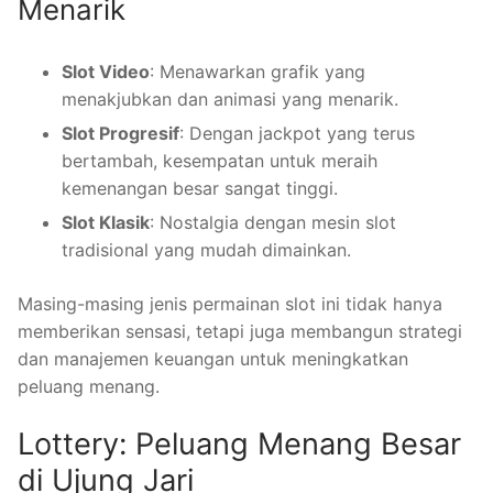
Menarik
Slot Video
: Menawarkan grafik yang
menakjubkan dan animasi yang menarik.
Slot Progresif
: Dengan jackpot yang terus
bertambah, kesempatan untuk meraih
kemenangan besar sangat tinggi.
Slot Klasik
: Nostalgia dengan mesin slot
tradisional yang mudah dimainkan.
Masing-masing jenis permainan slot ini tidak hanya
memberikan sensasi, tetapi juga membangun strategi
dan manajemen keuangan untuk meningkatkan
peluang menang.
Lottery: Peluang Menang Besar
di Ujung Jari