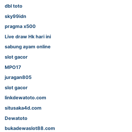
dbl toto
sky99idn
pragma x500
Live draw Hk hari ini
sabung ayam online
slot gacor
MPO17
juragan805
slot gacor
linkdewatoto.com
situsaka4d.com
Dewatoto
bukadewaslot88.com