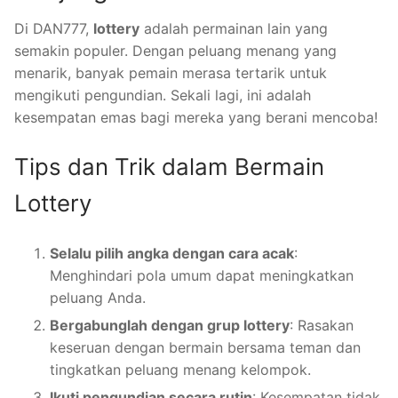
Di DAN777,
lottery
adalah permainan lain yang
semakin populer. Dengan peluang menang yang
menarik, banyak pemain merasa tertarik untuk
mengikuti pengundian. Sekali lagi, ini adalah
kesempatan emas bagi mereka yang berani mencoba!
Tips dan Trik dalam Bermain
Lottery
Selalu pilih angka dengan cara acak
:
Menghindari pola umum dapat meningkatkan
peluang Anda.
Bergabunglah dengan grup lottery
: Rasakan
keseruan dengan bermain bersama teman dan
tingkatkan peluang menang kelompok.
Ikuti pengundian secara rutin
: Kesempatan tidak