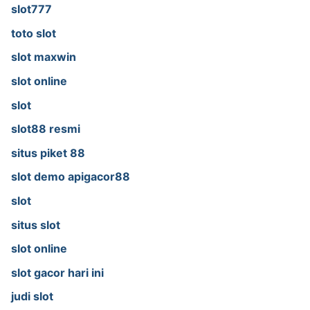
slot777
toto slot
slot maxwin
slot online
slot
slot88 resmi
situs piket 88
slot demo apigacor88
slot
situs slot
slot online
slot gacor hari ini
judi slot