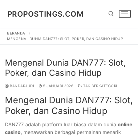
Lompat
ke
PROPOSTINGS.COM
konten
BERANDA
Cari:
MENGENAL DUNIA DAN777: SLOT, POKER, DAN CASINO HIDUP
Mengenal Dunia DAN777: Slot,
Poker, dan Casino Hidup
BANDARJUDI
5 JANUARI 2026
TAK BERKATEGORI
Mengenal Dunia DAN777: Slot,
Poker, dan Casino Hidup
DAN777 adalah platform luar biasa dalam dunia
online
casino
, menawarkan berbagai permainan menarik