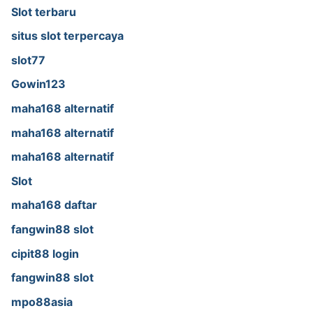
Slot terbaru
situs slot terpercaya
slot77
Gowin123
maha168 alternatif
maha168 alternatif
maha168 alternatif
Slot
maha168 daftar
fangwin88 slot
cipit88 login
fangwin88 slot
mpo88asia