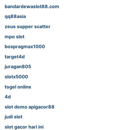
bandardewaslot88.com
qq88asia
zeus supper scatter
mpo slot
bospragmax1000
target4d
juragan805
slotx5000
togel online
4d
slot demo apigacor88
judi slot
slot gacor hari ini