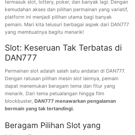
termasuk slot, lottery, poker, dan banyak lagi. Dengan
kemudahan akses dan pilihan permainan yang variatif,
platform ini menjadi pilihan utama bagi banyak
pemain. Mari kita telusuri berbagai aspek dari DAN777
yang membuatnya begitu menarik!
Slot: Keseruan Tak Terbatas di
DAN777
Permainan slot adalah salah satu andalan di DAN777.
Dengan ratusan pilihan mesin slot lainnya, pemain
dapat menemukan beragam tema dan fitur yang
menarik. Dari tema petualangan hingga film
blockbuster,
DAN777 menawarkan pengalaman
bermain yang tak tertandingi.
Beragam Pilihan Slot yang