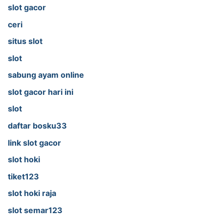
slot gacor
ceri
situs slot
slot
sabung ayam online
slot gacor hari ini
slot
daftar bosku33
link slot gacor
slot hoki
tiket123
slot hoki raja
slot semar123