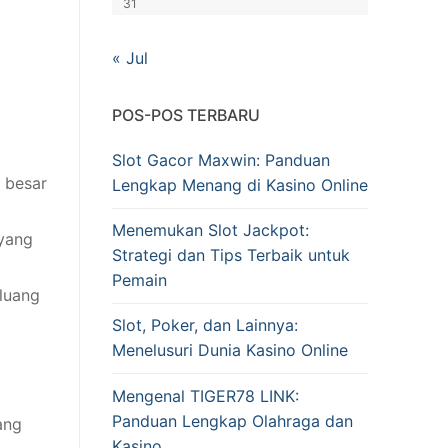
31
« Jul
POS-POS TERBARU
Slot Gacor Maxwin: Panduan
 besar
Lengkap Menang di Kasino Online
Menemukan Slot Jackpot:
 yang
Strategi dan Tips Terbaik untuk
Pemain
luang
Slot, Poker, dan Lainnya:
Menelusuri Dunia Kasino Online
Mengenal TIGER78 LINK:
Panduan Lengkap Olahraga dan
ang
Kasino