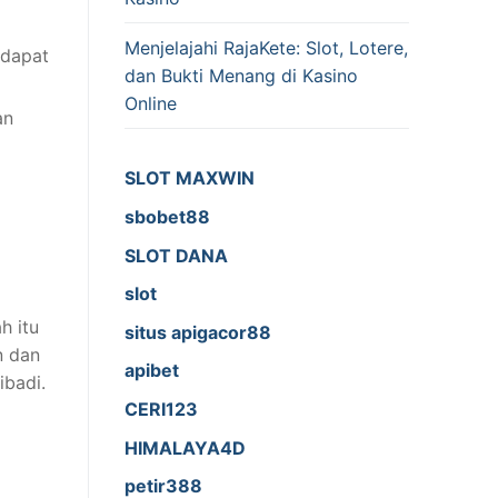
Menjelajahi RajaKete: Slot, Lotere,
 dapat
dan Bukti Menang di Kasino
Online
an
SLOT MAXWIN
sbobet88
SLOT DANA
slot
h itu
situs apigacor88
n dan
apibet
ibadi.
CERI123
HIMALAYA4D
petir388