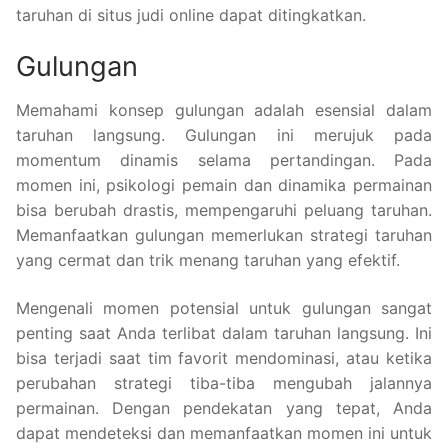
taruhan di situs judi online dapat ditingkatkan.
Gulungan
Memahami konsep gulungan adalah esensial dalam
taruhan langsung. Gulungan ini merujuk pada
momentum dinamis selama pertandingan. Pada
momen ini, psikologi pemain dan dinamika permainan
bisa berubah drastis, mempengaruhi peluang taruhan.
Memanfaatkan gulungan memerlukan strategi taruhan
yang cermat dan trik menang taruhan yang efektif.
Mengenali momen potensial untuk gulungan sangat
penting saat Anda terlibat dalam taruhan langsung. Ini
bisa terjadi saat tim favorit mendominasi, atau ketika
perubahan strategi tiba-tiba mengubah jalannya
permainan. Dengan pendekatan yang tepat, Anda
dapat mendeteksi dan memanfaatkan momen ini untuk