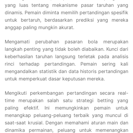
yang luas tentang mekanisme pasar taruhan yang
dinamis. Pemain diminta memilih pertandingan spesifik
untuk bertaruh, berdasarkan prediksi yang mereka
anggap paling mungkin akurat.
Mengamati perubahan pasaran bola merupakan
langkah penting yang tidak boleh diabaikan. Kunci dari
keberhasilan taruhan langsung terletak pada analisis
rinci terhadap pertandingan. Pemain sering kali
mengandalkan statistik dan data historis pertandingan
untuk memperkuat dasar keputusan mereka.
Mengikuti perkembangan pertandingan secara real-
time merupakan salah satu strategi betting yang
paling efektif. Ini memungkinkan pemain untuk
menangkap peluang-peluang terbaik yang muncul di
saat-saat krusial. Dengan memahami aturan main dan
dinamika permainan, peluang untuk memenangkan