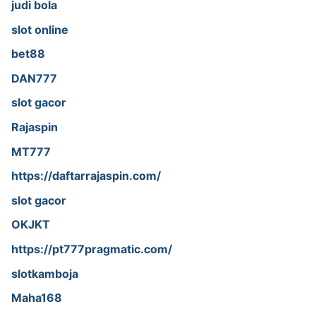
judi bola
slot online
bet88
DAN777
slot gacor
Rajaspin
MT777
https://daftarrajaspin.com/
slot gacor
OKJKT
https://pt777pragmatic.com/
slotkamboja
Maha168