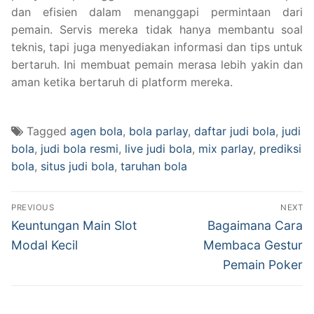
dan efisien dalam menanggapi permintaan dari
pemain. Servis mereka tidak hanya membantu soal
teknis, tapi juga menyediakan informasi dan tips untuk
bertaruh. Ini membuat pemain merasa lebih yakin dan
aman ketika bertaruh di platform mereka.
Tagged
agen bola
,
bola parlay
,
daftar judi bola
,
judi
bola
,
judi bola resmi
,
live judi bola
,
mix parlay
,
prediksi
bola
,
situs judi bola
,
taruhan bola
Navigasi
PREVIOUS
NEXT
pos
Previous
Next
Keuntungan Main Slot
Bagaimana Cara
post:
post:
Modal Kecil
Membaca Gestur
Pemain Poker