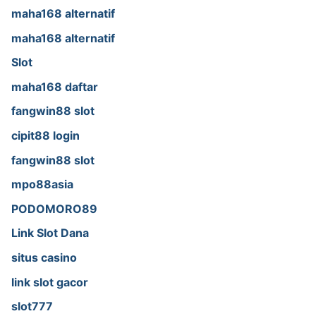
maha168 alternatif
maha168 alternatif
Slot
maha168 daftar
fangwin88 slot
cipit88 login
fangwin88 slot
mpo88asia
PODOMORO89
Link Slot Dana
situs casino
link slot gacor
slot777