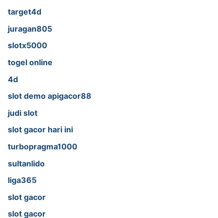
target4d
juragan805
slotx5000
togel online
4d
slot demo apigacor88
judi slot
slot gacor hari ini
turbopragma1000
sultanlido
liga365
slot gacor
slot gacor