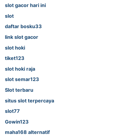
slot gacor hari ini
slot
daftar bosku33
link slot gacor
slot hoki
tiket123
slot hoki raja
slot semar123
Slot terbaru
situs slot terpercaya
slot77
Gowin123
maha168 alternatif