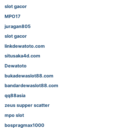
slot gacor
MPO17
juragan805
slot gacor
linkdewatoto.com
situsaka4d.com
Dewatoto
bukadewaslot88.com
bandardewaslot88.com
qq88asia
zeus supper scatter
mpo slot
bospragmax1000