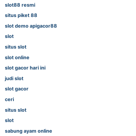
slot88 resmi
situs piket 88
slot demo apigacor88
slot
situs slot
slot online
slot gacor hari ini
judi slot
slot gacor
ceri
situs slot
slot
sabung ayam online