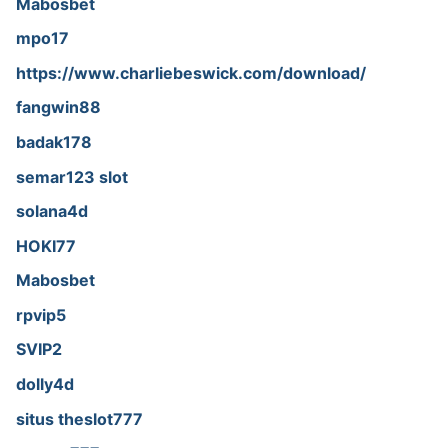
Mabosbet
mpo17
https://www.charliebeswick.com/download/
fangwin88
badak178
semar123 slot
solana4d
HOKI77
Mabosbet
rpvip5
SVIP2
dolly4d
situs theslot777