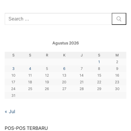
Cari:
Agustus 2026
S
S
R
K
J
S
M
1
2
3
4
5
6
7
8
9
10
11
12
13
14
15
16
17
18
19
20
21
22
23
24
25
26
27
28
29
30
31
« Jul
POS-POS TERBARU