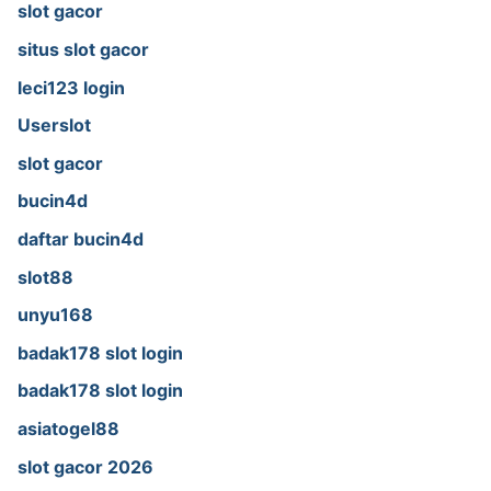
slot gacor
situs slot gacor
leci123 login
Userslot
slot gacor
bucin4d
daftar bucin4d
slot88
unyu168
badak178 slot login
badak178 slot login
asiatogel88
slot gacor 2026