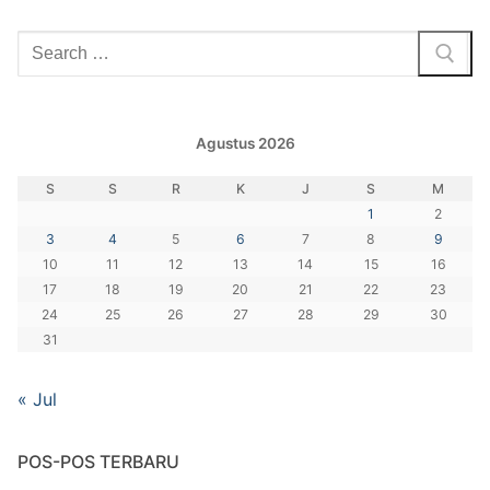
Cari:
Agustus 2026
S
S
R
K
J
S
M
1
2
3
4
5
6
7
8
9
10
11
12
13
14
15
16
17
18
19
20
21
22
23
24
25
26
27
28
29
30
31
« Jul
POS-POS TERBARU