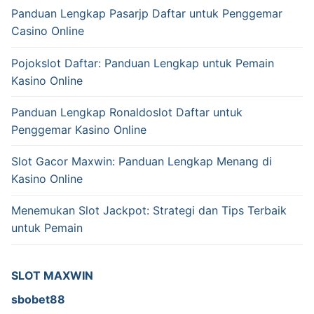
Panduan Lengkap Pasarjp Daftar untuk Penggemar
Casino Online
Pojokslot Daftar: Panduan Lengkap untuk Pemain
Kasino Online
Panduan Lengkap Ronaldoslot Daftar untuk
Penggemar Kasino Online
Slot Gacor Maxwin: Panduan Lengkap Menang di
Kasino Online
Menemukan Slot Jackpot: Strategi dan Tips Terbaik
untuk Pemain
SLOT MAXWIN
sbobet88