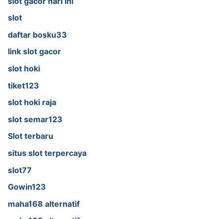
slot gacor hari ini
slot
daftar bosku33
link slot gacor
slot hoki
tiket123
slot hoki raja
slot semar123
Slot terbaru
situs slot terpercaya
slot77
Gowin123
maha168 alternatif