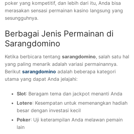
poker yang kompetitif, dan lebih dari itu, Anda bisa
merasakan sensasi permainan kasino langsung yang
sesungguhnya.
Berbagai Jenis Permainan di
Sarangdomino
Ketika berbicara tentang
sarangdomino
, salah satu hal
yang paling menarik adalah variasi permainannya.
Berikut
sarangdomino
adalah beberapa kategori
utama yang dapat Anda jelajahi:
Slot
: Beragam tema dan jackpot menanti Anda
Lotere
: Kesempatan untuk memenangkan hadiah
besar dengan investasi kecil
Poker
: Uji keterampilan Anda melawan pemain
lain