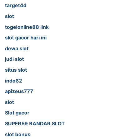
target4d
slot
togelonline88 link
slot gacor hari ini
dewa slot
judi slot
situs slot
indo62
apizeus777
slot
Slot gacor
SUPER59 BANDAR SLOT
slot bonus