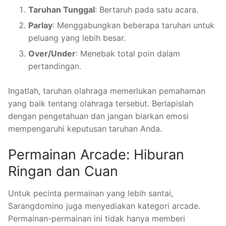
Taruhan Tunggal
: Bertaruh pada satu acara.
Parlay
: Menggabungkan beberapa taruhan untuk
peluang yang lebih besar.
Over/Under
: Menebak total poin dalam
pertandingan.
Ingatlah, taruhan olahraga memerlukan pemahaman
yang baik tentang olahraga tersebut. Berlapislah
dengan pengetahuan dan jangan biarkan emosi
mempengaruhi keputusan taruhan Anda.
Permainan Arcade: Hiburan
Ringan dan Cuan
Untuk pecinta permainan yang lebih santai,
Sarangdomino juga menyediakan kategori arcade.
Permainan-permainan ini tidak hanya memberi