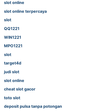
slot online
slot online terpercaya
slot
QQ1221
WIN1221
MPO1221
slot
target4d
judi slot
slot online
cheat slot gacor
toto slot
deposit pulsa tanpa potongan