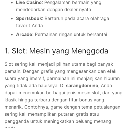
Live Casino
: Pengalaman bermain yang
mendebarkan dengan dealer nyata
Sportsbook
: Bertaruh pada acara olahraga
favorit Anda
Arcade
: Permainan ringan untuk bersantai
1. Slot: Mesin yang Menggoda
Slot sering kali menjadi pilihan utama bagi banyak
pemain. Dengan grafis yang mengesankan dan efek
suara yang imersif, permainan ini menjanjikan hiburan
yang tidak ada habisnya. Di
sarangdomino
, Anda
dapat menemukan berbagai jenis mesin slot, dari yang
klasik hingga terbaru dengan fitur bonus yang
menarik. Contohnya, game dengan tema petualangan
sering kali menampilkan putaran gratis atau
pengganda untuk meningkatkan peluang menang