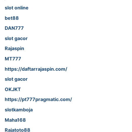
slot online
bet88
DAN777
slot gacor
Rajaspin
MT777
https://daftarrajaspin.com/
slot gacor
OKJKT
https://pt777pragmatic.com/
slotkamboja
Maha168
Rajatoto88