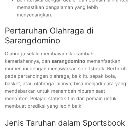
memastikan pengalaman yang lebih
menyenangkan.
Pertaruhan Olahraga di
Sarangdomino
Olahraga selalu membawa nilai tambah
kemeriahannya, dan
sarangdomino
memanfaatkan
momen ini dengan menawarkan sportsbook. Bertaruh
pada pertandingan olahraga, baik itu sepak bola,
basket, atau olahraga lainnya, bisa menjadi cara yang
mendebarkan untuk menambah hiburan saat
menonton. Pelajari statistik tim dan pemain untuk
membuat prediksi yang lebih baik.
Jenis Taruhan dalam Sportsbook