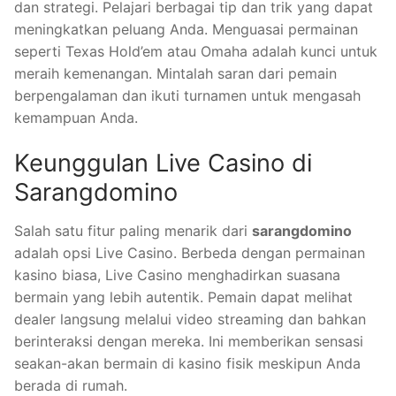
dan strategi. Pelajari berbagai tip dan trik yang dapat
meningkatkan peluang Anda. Menguasai permainan
seperti Texas Hold’em atau Omaha adalah kunci untuk
meraih kemenangan. Mintalah saran dari pemain
berpengalaman dan ikuti turnamen untuk mengasah
kemampuan Anda.
Keunggulan Live Casino di
Sarangdomino
Salah satu fitur paling menarik dari
sarangdomino
adalah opsi Live Casino. Berbeda dengan permainan
kasino biasa, Live Casino menghadirkan suasana
bermain yang lebih autentik. Pemain dapat melihat
dealer langsung melalui video streaming dan bahkan
berinteraksi dengan mereka. Ini memberikan sensasi
seakan-akan bermain di kasino fisik meskipun Anda
berada di rumah.