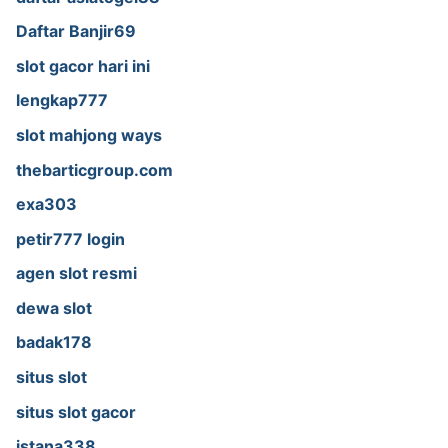
Daftar Banjir69
slot gacor hari ini
lengkap777
slot mahjong ways
thebarticgroup.com
exa303
petir777 login
agen slot resmi
dewa slot
badak178
situs slot
situs slot gacor
istana338