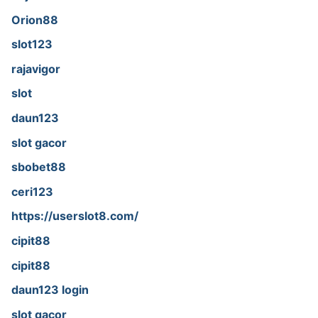
Orion88
slot123
rajavigor
slot
daun123
slot gacor
sbobet88
ceri123
https://userslot8.com/
cipit88
cipit88
daun123 login
slot gacor