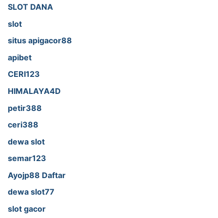
SLOT DANA
slot
situs apigacor88
apibet
CERI123
HIMALAYA4D
petir388
ceri388
dewa slot
semar123
Ayojp88 Daftar
dewa slot77
slot gacor