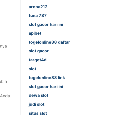
arena212
.
tuna 787
slot gacor hari ini
apibet
togelonline88 daftar
rnya
slot gacor
target4d
slot
togelonline88 link
ebih
slot gacor hari ini
dewa slot
 Anda.
judi slot
situs slot