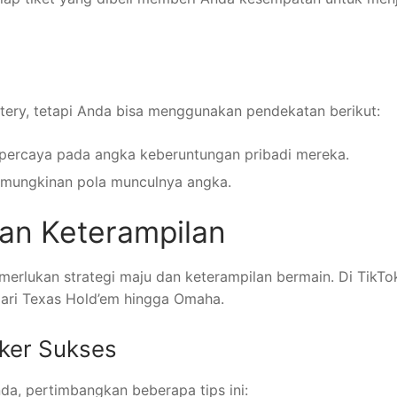
tery, tetapi Anda bisa menggunakan pendekatan berikut:
percaya pada angka keberuntungan pribadi mereka.
emungkinan pola munculnya angka.
dan Keterampilan
merlukan strategi maju dan keterampilan bermain. Di TikTo
ari Texas Hold’em hingga Omaha.
oker Sukses
a, pertimbangkan beberapa tips ini: