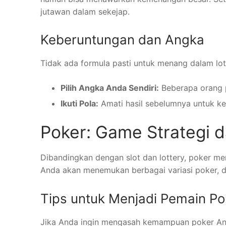
jutawan dalam sekejap.
Keberuntungan dan Angka
Tidak ada formula pasti untuk menang dalam lot
Pilih Angka Anda Sendiri:
Beberapa orang 
Ikuti Pola:
Amati hasil sebelumnya untuk k
Poker: Game Strategi 
Dibandingkan dengan slot dan lottery, poker me
Anda akan menemukan berbagai variasi poker, d
Tips untuk Menjadi Pemain P
Jika Anda ingin mengasah kemampuan poker And