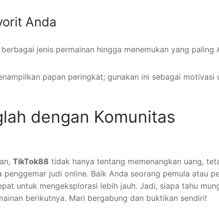
orit Anda
berbagai jenis permainan hingga menemukan yang paling
ampilkan papan peringkat; gunakan ini sebagai motivasi 
glah dengan Komunitas
nan,
TikTok88
tidak hanya tentang memenangkan uang, tet
 penggemar judi online. Baik Anda seorang pemula atau p
at untuk mengeksplorasi lebih jauh. Jadi, siapa tahu mun
inan berikutnya. Mari bergabung dan buktikan sendiri!