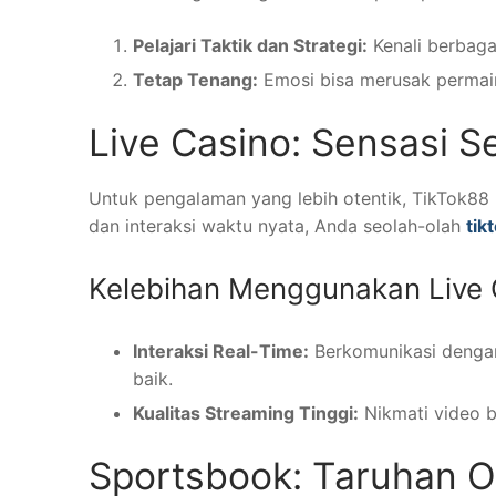
Pelajari Taktik dan Strategi:
Kenali berbagai
Tetap Tenang:
Emosi bisa merusak permain
Live Casino: Sensasi Se
Untuk pengalaman yang lebih otentik, TikTok8
dan interaksi waktu nyata, Anda seolah-olah
tik
Kelebihan Menggunakan Live 
Interaksi Real-Time:
Berkomunikasi dengan
baik.
Kualitas Streaming Tinggi:
Nikmati video b
Sportsbook: Taruhan O