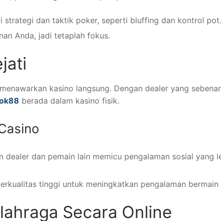
 strategi dan taktik poker, seperti bluffing dan kontrol pot
an Anda, jadi tetaplah fokus.
jati
8 menawarkan kasino langsung. Dengan dealer yang sebena
tok88
berada dalam kasino fisik.
Casino
 dealer dan pemain lain memicu pengalaman sosial yang l
erkualitas tinggi untuk meningkatkan pengalaman bermain
lahraga Secara Online