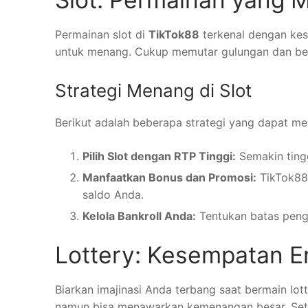
Permainan slot di
TikTok88
terkenal dengan kes
untuk menang. Cukup memutar gulungan dan be
Strategi Menang di Slot
Berikut adalah beberapa strategi yang dapat m
Pilih Slot dengan RTP Tinggi:
Semakin tingg
Manfaatkan Bonus dan Promosi:
TikTok88
saldo Anda.
Kelola Bankroll Anda:
Tentukan batas peng
Lottery: Kesempatan 
Biarkan imajinasi Anda terbang saat bermain lot
namun bisa menawarkan kemenangan besar. Seti