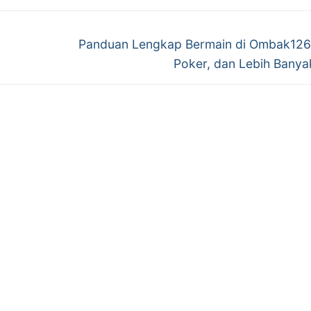
Next
Panduan Lengkap Bermain di Ombak126:
post:
Poker, dan Lebih Banya