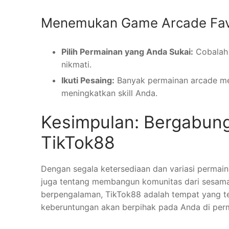
Menemukan Game Arcade Fav
Pilih Permainan yang Anda Sukai:
Cobalah 
nikmati.
Ikuti Pesaing:
Banyak permainan arcade men
meningkatkan skill Anda.
Kesimpulan: Bergabun
TikTok88
Dengan segala ketersediaan dan variasi permai
juga tentang membangun komunitas dari sesama
berpengalaman, TikTok88 adalah tempat yang tep
keberuntungan akan berpihak pada Anda di perma