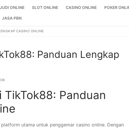
JUDI ONLINE
SLOT ONLINE
CASINO ONLINE
POKER ONLI
JASA PBN
LENGKAP CASINO ONLINE
ikTok88: Panduan Lengkap
ORI
 TikTok88: Panduan
ine
 platform utama untuk penggemar casino online. Dengan