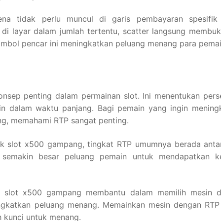
ena tidak perlu muncul di garis pembayaran spesifik
 layar dalam jumlah tertentu, scatter langsung membuka
mbol pencar ini meningkatkan peluang menang para pemai
onsep penting dalam permainan slot. Ini menentukan pers
n dalam waktu panjang. Bagi pemain yang ingin mening
ng, memahami RTP sangat penting.
uk slot x500 gampang, tingkat RTP umumnya berada anta
i, semakin besar peluang pemain untuk mendapatkan k
TP slot x500 gampang membantu dalam memilih mesin 
eningkatkan peluang menang. Memainkan mesin dengan RTP 
ah kunci untuk menang.