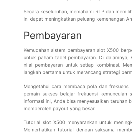
Secara keseluruhan, memahami RTP dan memilih m
ini dapat meningkatkan peluang kemenangan And
Pembayaran
Kemudahan sistem pembayaran slot X500 berpe
untuk paham tabel pembayaran. Di dalamnya,
nilai pembayaran untuk setiap kombinasi. M
langkah pertama untuk merancang strategi berma
Mengetahui cara membaca pola dan frekuensi 
pemain sukses belajar frekuensi kemunculan
informasi ini, Anda bisa menyesuaikan taruhan 
memperoleh payout yang besar.
Tutorial slot X500 menyarankan untuk meningk
Memerhatikan tutorial dengan saksama mem