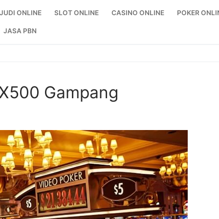
JUDI ONLINE
SLOT ONLINE
CASINO ONLINE
POKER ONLI
JASA PBN
t X500 Gampang