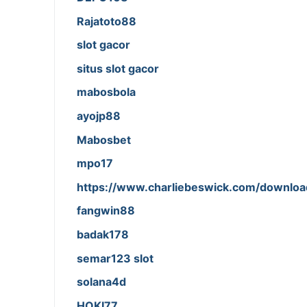
Rajatoto88
slot gacor
situs slot gacor
mabosbola
ayojp88
Mabosbet
mpo17
https://www.charliebeswick.com/downloa
fangwin88
badak178
semar123 slot
solana4d
HOKI77