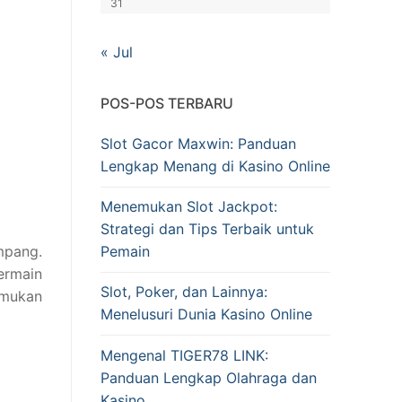
31
« Jul
POS-POS TERBARU
Slot Gacor Maxwin: Panduan
Lengkap Menang di Kasino Online
Menemukan Slot Jackpot:
Strategi dan Tips Terbaik untuk
mpang.
Pemain
ermain
Slot, Poker, dan Lainnya:
emukan
Menelusuri Dunia Kasino Online
Mengenal TIGER78 LINK:
Panduan Lengkap Olahraga dan
Kasino