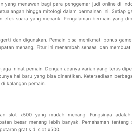
an yang menawan bagi para penggemar judi online di Indo
tualangan hingga mitologi dalam permainan ini. Setiap g
an efek suara yang menarik. Pengalaman bermain yang dib
ngerti dan digunakan. Pemain bisa menikmati bonus games
empatan menang. Fitur ini menambah sensasi dan membuat 
jaga minat pemain. Dengan adanya varian yang terus diper
nya hal baru yang bisa dinantikan. Ketersediaan berbagai
 di kalangan pemain.
inan slot x500 yang mudah menang. Fungsinya adalah
mpatan besar menang lebih banyak. Pemahaman tentang 
taran gratis di slot x500.