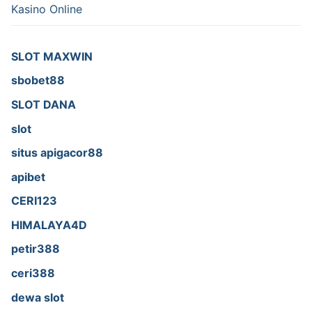
Kasino Online
SLOT MAXWIN
sbobet88
SLOT DANA
slot
situs apigacor88
apibet
CERI123
HIMALAYA4D
petir388
ceri388
dewa slot