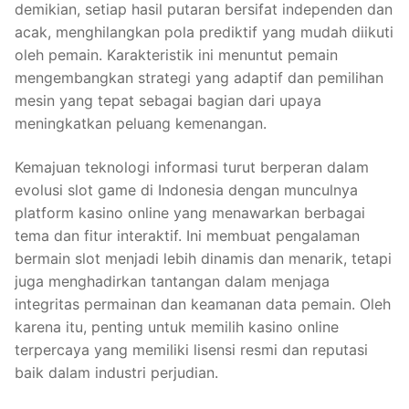
demikian, setiap hasil putaran bersifat independen dan
acak, menghilangkan pola prediktif yang mudah diikuti
oleh pemain. Karakteristik ini menuntut pemain
mengembangkan strategi yang adaptif dan pemilihan
mesin yang tepat sebagai bagian dari upaya
meningkatkan peluang kemenangan.
Kemajuan teknologi informasi turut berperan dalam
evolusi slot game di Indonesia dengan munculnya
platform kasino online yang menawarkan berbagai
tema dan fitur interaktif. Ini membuat pengalaman
bermain slot menjadi lebih dinamis dan menarik, tetapi
juga menghadirkan tantangan dalam menjaga
integritas permainan dan keamanan data pemain. Oleh
karena itu, penting untuk memilih kasino online
terpercaya yang memiliki lisensi resmi dan reputasi
baik dalam industri perjudian.