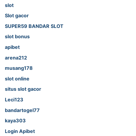
slot
Slot gacor
SUPER59 BANDAR SLOT
slot bonus
apibet
arena212
musang178
slot online
situs slot gacor
Leci123
bandartogel77
kaya303
Login Apibet