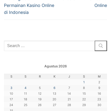
Permainan Kasino Online
Online
di Indonesia
Cari:
Agustus 2026
S
S
R
K
J
S
M
1
2
3
4
5
6
7
8
9
10
11
12
13
14
15
16
17
18
19
20
21
22
23
24
25
26
27
28
29
30
31