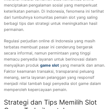
menciptakan pengalaman sosial yang memperkuat
keterikatan pemain. Di Indonesia, fenomena ini terlihat
dari tumbuhnya komunitas pemain slot yang saling
berbagi tips dan strategi untuk meningkatkan hasil
permainan.
Regulasi perjudian online di Indonesia yang masih
terbatas membuat pasar ini cenderung bergerak
secara informal, namun permintaan yang tinggi
memacu penyedia layanan untuk berinovasi dalam
menyajikan produk
game slot
yang menarik dan aman.
Faktor keamanan transaksi, transparansi peluang
menang, serta layanan pelanggan yang responsif
menjadi nilai tambah bagi penyedia slot game dalam
memperoleh kepercayaan pemain.
Strategi dan Tips Memilih Slot