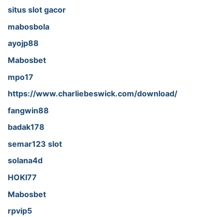
situs slot gacor
mabosbola
ayojp88
Mabosbet
mpo17
https://www.charliebeswick.com/download/
fangwin88
badak178
semar123 slot
solana4d
HOKI77
Mabosbet
rpvip5