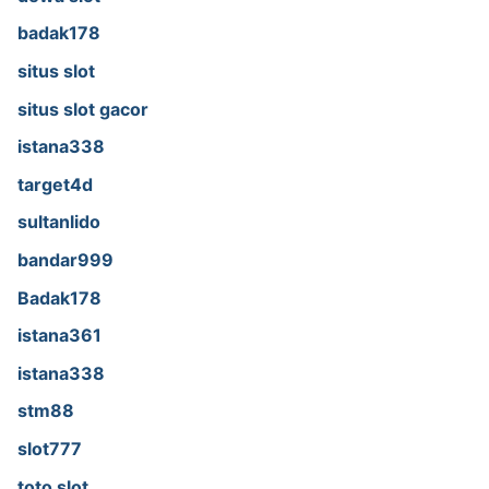
badak178
situs slot
situs slot gacor
istana338
target4d
sultanlido
bandar999
Badak178
istana361
istana338
stm88
slot777
toto slot