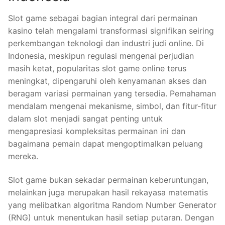
Slot game sebagai bagian integral dari permainan
kasino telah mengalami transformasi signifikan seiring
perkembangan teknologi dan industri judi online. Di
Indonesia, meskipun regulasi mengenai perjudian
masih ketat, popularitas slot game online terus
meningkat, dipengaruhi oleh kenyamanan akses dan
beragam variasi permainan yang tersedia. Pemahaman
mendalam mengenai mekanisme, simbol, dan fitur-fitur
dalam slot menjadi sangat penting untuk
mengapresiasi kompleksitas permainan ini dan
bagaimana pemain dapat mengoptimalkan peluang
mereka.
Slot game bukan sekadar permainan keberuntungan,
melainkan juga merupakan hasil rekayasa matematis
yang melibatkan algoritma Random Number Generator
(RNG) untuk menentukan hasil setiap putaran. Dengan