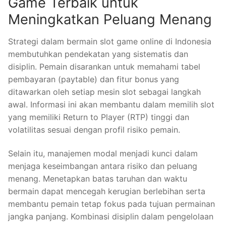
Game Terbaik untuk
Meningkatkan Peluang Menang
Strategi dalam bermain slot game online di Indonesia
membutuhkan pendekatan yang sistematis dan
disiplin. Pemain disarankan untuk memahami tabel
pembayaran (paytable) dan fitur bonus yang
ditawarkan oleh setiap mesin slot sebagai langkah
awal. Informasi ini akan membantu dalam memilih slot
yang memiliki Return to Player (RTP) tinggi dan
volatilitas sesuai dengan profil risiko pemain.
Selain itu, manajemen modal menjadi kunci dalam
menjaga keseimbangan antara risiko dan peluang
menang. Menetapkan batas taruhan dan waktu
bermain dapat mencegah kerugian berlebihan serta
membantu pemain tetap fokus pada tujuan permainan
jangka panjang. Kombinasi disiplin dalam pengelolaan