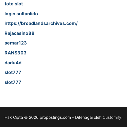
toto slot
login sultanlido
https://broadlandsarchives.com/
Rajacasino88
semar123
RANS303
dadu4d
slot777
slot777
Hak Cipta © 2026 propostings.com – Ditenagai oleh
Customify
.