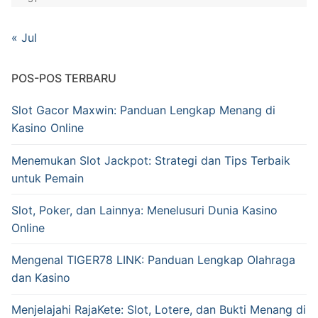
« Jul
POS-POS TERBARU
Slot Gacor Maxwin: Panduan Lengkap Menang di
Kasino Online
Menemukan Slot Jackpot: Strategi dan Tips Terbaik
untuk Pemain
Slot, Poker, dan Lainnya: Menelusuri Dunia Kasino
Online
Mengenal TIGER78 LINK: Panduan Lengkap Olahraga
dan Kasino
Menjelajahi RajaKete: Slot, Lotere, dan Bukti Menang di