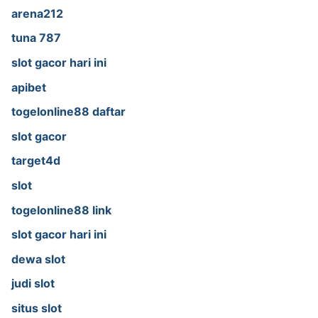
arena212
tuna 787
slot gacor hari ini
apibet
togelonline88 daftar
slot gacor
target4d
slot
togelonline88 link
slot gacor hari ini
dewa slot
judi slot
situs slot