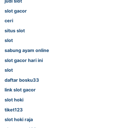
judi slot
slot gacor
ceri
situs slot
slot
sabung ayam online
slot gacor hari ini
slot
daftar bosku33
link slot gacor
slot hoki
tiket123
slot hoki raja