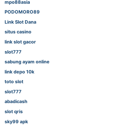
mpo88asia
PODOMORO89
Link Slot Dana
situs casino
link slot gacor
slot777
sabung ayam online
link depo 10k
toto slot
slot777
abadicash
slot qris
sky99 apk