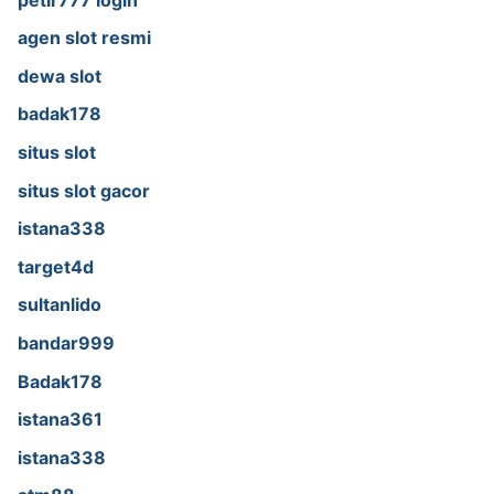
agen slot resmi
dewa slot
badak178
situs slot
situs slot gacor
istana338
target4d
sultanlido
bandar999
Badak178
istana361
istana338