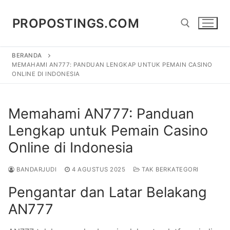
Lompat
ke
PROPOSTINGS.COM
konten
BERANDA
Cari:
MEMAHAMI AN777: PANDUAN LENGKAP UNTUK PEMAIN CASINO
ONLINE DI INDONESIA
Memahami AN777: Panduan
Lengkap untuk Pemain Casino
Online di Indonesia
BANDARJUDI
4 AGUSTUS 2025
TAK BERKATEGORI
Pengantar dan Latar Belakang
AN777