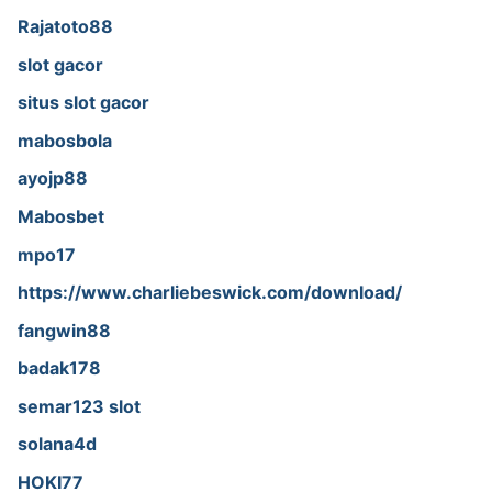
Rajatoto88
slot gacor
situs slot gacor
mabosbola
ayojp88
Mabosbet
mpo17
https://www.charliebeswick.com/download/
fangwin88
badak178
semar123 slot
solana4d
HOKI77