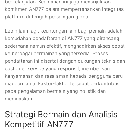
berkelanjutan. Keamanan ini juga menunjukkan
komitmen AN777 dalam mempertahankan integritas
platform di tengah persaingan global.
Lebih jauh lagi, keuntungan lain bagi pemain adalah
kemudahan pendaftaran di AN777 yang dirancang
sederhana namun efektif, menghadirkan akses cepat
ke berbagai permainan yang tersedia. Proses
pendaftaran ini disertai dengan dukungan teknis dan
customer service yang responsif, memberikan
kenyamanan dan rasa aman kepada pengguna baru
maupun lama. Faktor-faktor tersebut berkontribusi
pada pengalaman bermain yang holistik dan
memuaskan.
Strategi Bermain dan Analisis
Kompetitif AN777