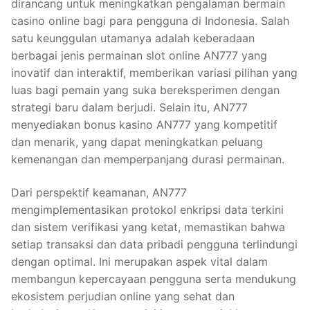
dirancang untuk meningkatkan pengalaman bermain
casino online bagi para pengguna di Indonesia. Salah
satu keunggulan utamanya adalah keberadaan
berbagai jenis permainan slot online AN777 yang
inovatif dan interaktif, memberikan variasi pilihan yang
luas bagi pemain yang suka bereksperimen dengan
strategi baru dalam berjudi. Selain itu, AN777
menyediakan bonus kasino AN777 yang kompetitif
dan menarik, yang dapat meningkatkan peluang
kemenangan dan memperpanjang durasi permainan.
Dari perspektif keamanan, AN777
mengimplementasikan protokol enkripsi data terkini
dan sistem verifikasi yang ketat, memastikan bahwa
setiap transaksi dan data pribadi pengguna terlindungi
dengan optimal. Ini merupakan aspek vital dalam
membangun kepercayaan pengguna serta mendukung
ekosistem perjudian online yang sehat dan