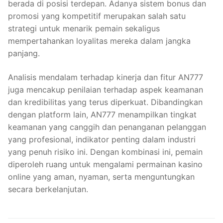
berada di posisi terdepan. Adanya sistem bonus dan
promosi yang kompetitif merupakan salah satu
strategi untuk menarik pemain sekaligus
mempertahankan loyalitas mereka dalam jangka
panjang.
Analisis mendalam terhadap kinerja dan fitur AN777
juga mencakup penilaian terhadap aspek keamanan
dan kredibilitas yang terus diperkuat. Dibandingkan
dengan platform lain, AN777 menampilkan tingkat
keamanan yang canggih dan penanganan pelanggan
yang profesional, indikator penting dalam industri
yang penuh risiko ini. Dengan kombinasi ini, pemain
diperoleh ruang untuk mengalami permainan kasino
online yang aman, nyaman, serta menguntungkan
secara berkelanjutan.