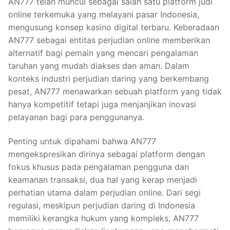
AN777 telah muncul sebagai salah satu platform judi
online terkemuka yang melayani pasar Indonesia,
mengusung konsep kasino digital terbaru. Keberadaan
AN777 sebagai entitas perjudian online memberikan
alternatif bagi pemain yang mencari pengalaman
taruhan yang mudah diakses dan aman. Dalam
konteks industri perjudian daring yang berkembang
pesat, AN777 menawarkan sebuah platform yang tidak
hanya kompetitif tetapi juga menjanjikan inovasi
pelayanan bagi para penggunanya.
Penting untuk dipahami bahwa AN777
mengekspresikan dirinya sebagai platform dengan
fokus khusus pada pengalaman pengguna dan
keamanan transaksi, dua hal yang kerap menjadi
perhatian utama dalam perjudian online. Dari segi
regulasi, meskipun perjudian daring di Indonesia
memiliki kerangka hukum yang kompleks, AN777