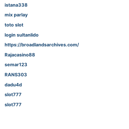
istana338
mix parlay
toto slot
login sultanlido
https://broadlandsarchives.com/
Rajacasino88
semar123
RANS303
dadu4d
slot777
slot777