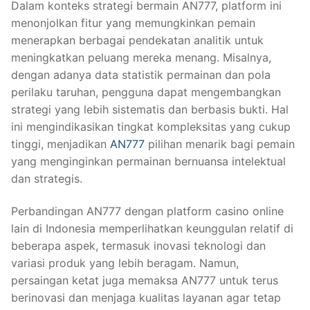
Dalam konteks strategi bermain AN777, platform ini
menonjolkan fitur yang memungkinkan pemain
menerapkan berbagai pendekatan analitik untuk
meningkatkan peluang mereka menang. Misalnya,
dengan adanya data statistik permainan dan pola
perilaku taruhan, pengguna dapat mengembangkan
strategi yang lebih sistematis dan berbasis bukti. Hal
ini mengindikasikan tingkat kompleksitas yang cukup
tinggi, menjadikan
AN777
pilihan menarik bagi pemain
yang menginginkan permainan bernuansa intelektual
dan strategis.
Perbandingan AN777 dengan platform casino online
lain di Indonesia memperlihatkan keunggulan relatif di
beberapa aspek, termasuk inovasi teknologi dan
variasi produk yang lebih beragam. Namun,
persaingan ketat juga memaksa AN777 untuk terus
berinovasi dan menjaga kualitas layanan agar tetap