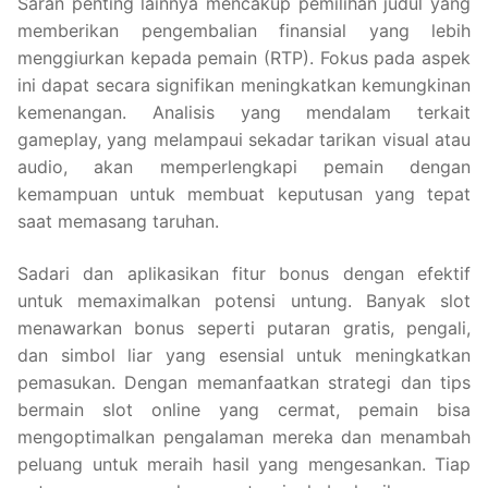
Saran penting lainnya mencakup pemilihan judul yang
memberikan pengembalian finansial yang lebih
menggiurkan kepada pemain (RTP). Fokus pada aspek
ini dapat secara signifikan meningkatkan kemungkinan
kemenangan. Analisis yang mendalam terkait
gameplay, yang melampaui sekadar tarikan visual atau
audio, akan memperlengkapi pemain dengan
kemampuan untuk membuat keputusan yang tepat
saat memasang taruhan.
Sadari dan aplikasikan fitur bonus dengan efektif
untuk memaximalkan potensi untung. Banyak slot
menawarkan bonus seperti putaran gratis, pengali,
dan simbol liar yang esensial untuk meningkatkan
pemasukan. Dengan memanfaatkan strategi dan tips
bermain slot online yang cermat, pemain bisa
mengoptimalkan pengalaman mereka dan menambah
peluang untuk meraih hasil yang mengesankan. Tiap