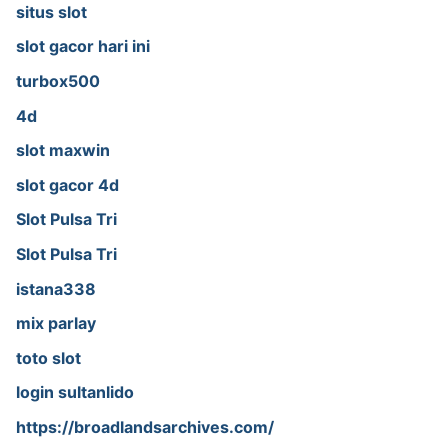
situs slot
slot gacor hari ini
turbox500
4d
slot maxwin
slot gacor 4d
Slot Pulsa Tri
Slot Pulsa Tri
istana338
mix parlay
toto slot
login sultanlido
https://broadlandsarchives.com/