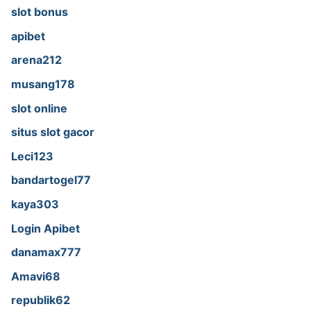
slot bonus
apibet
arena212
musang178
slot online
situs slot gacor
Leci123
bandartogel77
kaya303
Login Apibet
danamax777
Amavi68
republik62