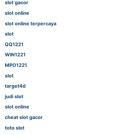
slot gacor
slot online
slot online terpercaya
slot
QQ1221
WIN1221
MPO1221
slot
target4d
judi slot
slot online
cheat slot gacor
toto slot