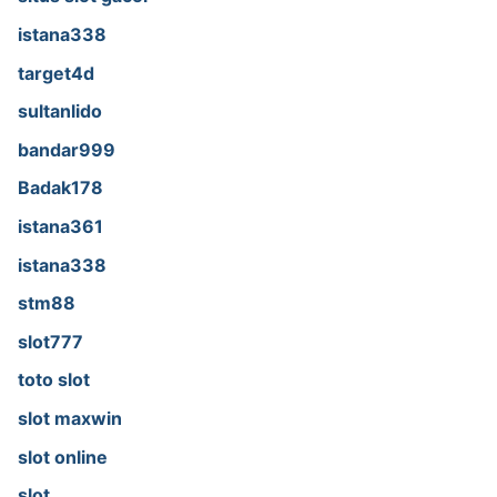
istana338
target4d
sultanlido
bandar999
Badak178
istana361
istana338
stm88
slot777
toto slot
slot maxwin
slot online
slot