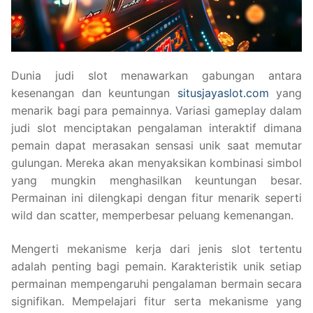
Dunia judi slot menawarkan gabungan antara
kesenangan dan keuntungan
situsjayaslot.com
yang
menarik bagi para pemainnya. Variasi gameplay dalam
judi slot menciptakan pengalaman interaktif dimana
pemain dapat merasakan sensasi unik saat memutar
gulungan. Mereka akan menyaksikan kombinasi simbol
yang mungkin menghasilkan keuntungan besar.
Permainan ini dilengkapi dengan fitur menarik seperti
wild dan scatter, memperbesar peluang kemenangan.
Mengerti mekanisme kerja dari jenis slot tertentu
adalah penting bagi pemain. Karakteristik unik setiap
permainan mempengaruhi pengalaman bermain secara
signifikan. Mempelajari fitur serta mekanisme yang