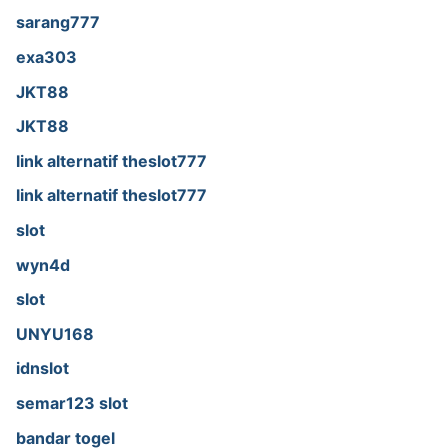
sarang777
exa303
JKT88
JKT88
link alternatif theslot777
link alternatif theslot777
slot
wyn4d
slot
UNYU168
idnslot
semar123 slot
bandar togel