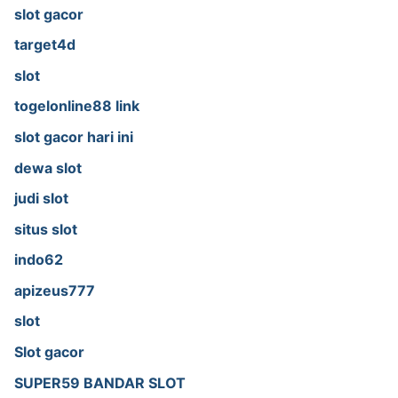
slot gacor
target4d
slot
togelonline88 link
slot gacor hari ini
dewa slot
judi slot
situs slot
indo62
apizeus777
slot
Slot gacor
SUPER59 BANDAR SLOT