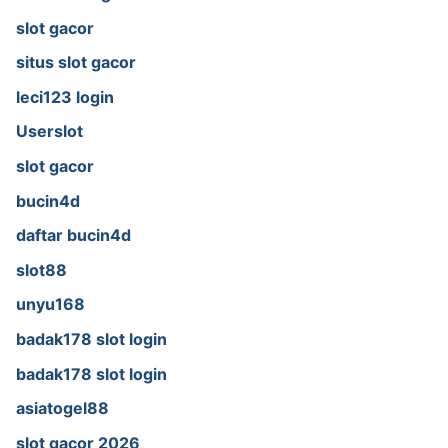
slot gacor
situs slot gacor
leci123 login
Userslot
slot gacor
bucin4d
daftar bucin4d
slot88
unyu168
badak178 slot login
badak178 slot login
asiatogel88
slot gacor 2026