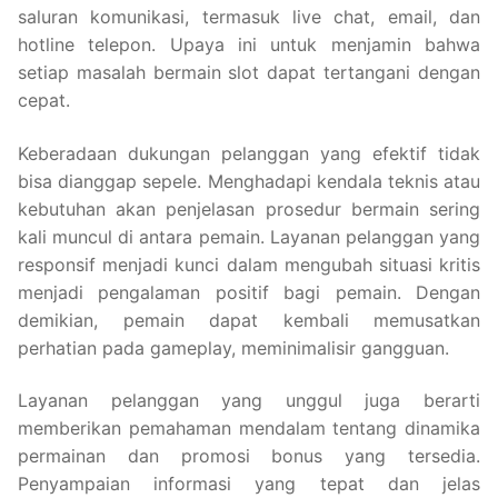
saluran komunikasi, termasuk live chat, email, dan
hotline telepon. Upaya ini untuk menjamin bahwa
setiap masalah bermain slot dapat tertangani dengan
cepat.
Keberadaan dukungan pelanggan yang efektif tidak
bisa dianggap sepele. Menghadapi kendala teknis atau
kebutuhan akan penjelasan prosedur bermain sering
kali muncul di antara pemain. Layanan pelanggan yang
responsif menjadi kunci dalam mengubah situasi kritis
menjadi pengalaman positif bagi pemain. Dengan
demikian, pemain dapat kembali memusatkan
perhatian pada gameplay, meminimalisir gangguan.
Layanan pelanggan yang unggul juga berarti
memberikan pemahaman mendalam tentang dinamika
permainan dan promosi bonus yang tersedia.
Penyampaian informasi yang tepat dan jelas