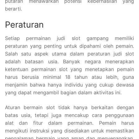
putaran menawarkan potensi keberhasilan yang
berarti.
Peraturan
Setiap permainan judi slot gampang memiliki
peraturan yang penting untuk dipahami oleh pemain.
Salah satu aspek utama dalam peraturan judi slot
adalah batasan usia. Banyak negara menerapkan
ketentuan permainan slot yang menetapkan pemain
harus berusia minimal 18 tahun atau lebih, guna
menjamin bahwa hanya individu yang cukup dewasa
yang dapat mengambil bagian dalam aktivitas ini.
Aturan bermain slot tidak hanya berkaitan dengan
batas usia, tetapi juga mencakup cara penggunaan
alat dan fitur dalam permainan. Pemain harus
mengikuti instruksi yang disediakan untuk memastikan
pengalaman bermain yang aman dan menyenangkan.