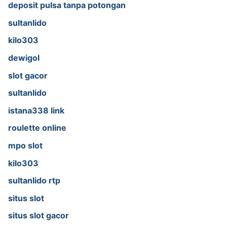
deposit pulsa tanpa potongan
sultanlido
kilo303
dewigol
slot gacor
sultanlido
istana338 link
roulette online
mpo slot
kilo303
sultanlido rtp
situs slot
situs slot gacor