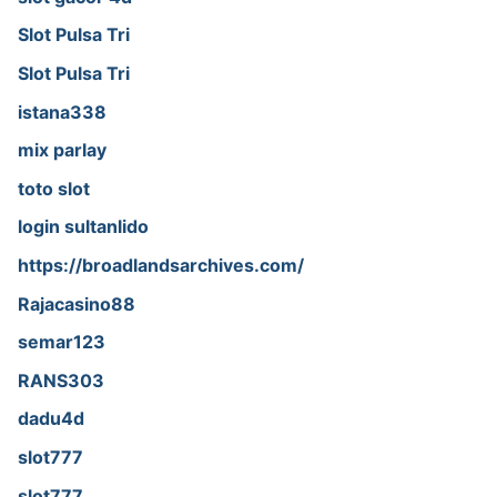
Slot Pulsa Tri
Slot Pulsa Tri
istana338
mix parlay
toto slot
login sultanlido
https://broadlandsarchives.com/
Rajacasino88
semar123
RANS303
dadu4d
slot777
slot777