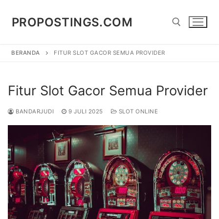
Lompat
ke
PROPOSTINGS.COM
konten
BERANDA
FITUR SLOT GACOR SEMUA PROVIDER
Cari:
Fitur Slot Gacor Semua Provider
BANDARJUDI
9 JULI 2025
SLOT ONLINE