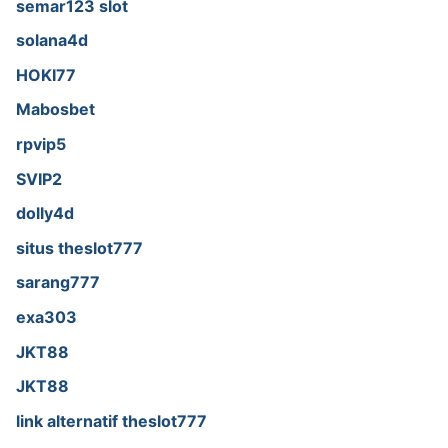
semar123 slot
solana4d
HOKI77
Mabosbet
rpvip5
SVIP2
dolly4d
situs theslot777
sarang777
exa303
JKT88
JKT88
link alternatif theslot777