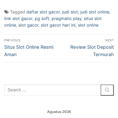
Tagged
daftar slot gacor
,
judi slot
,
judi slot online
,
link slot gacor
,
pg soft
,
pragmatic play
,
situs slot
online
,
slot gacor
,
slot gacor hari ini
,
slot online
Navigasi
PREVIOUS
NEXT
pos
Previous
Next
Situs Slot Online Resmi
Review Slot Deposit
post:
post:
Aman
Termurah
Cari:
Agustus 2026