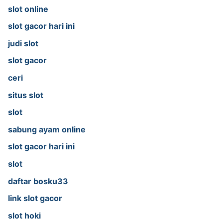
slot online
slot gacor hari ini
judi slot
slot gacor
ceri
situs slot
slot
sabung ayam online
slot gacor hari ini
slot
daftar bosku33
link slot gacor
slot hoki