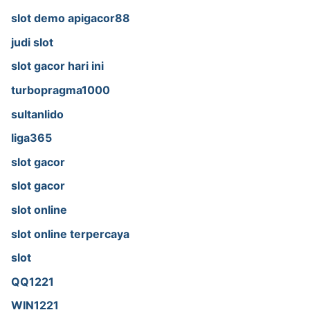
slot demo apigacor88
judi slot
slot gacor hari ini
turbopragma1000
sultanlido
liga365
slot gacor
slot gacor
slot online
slot online terpercaya
slot
QQ1221
WIN1221