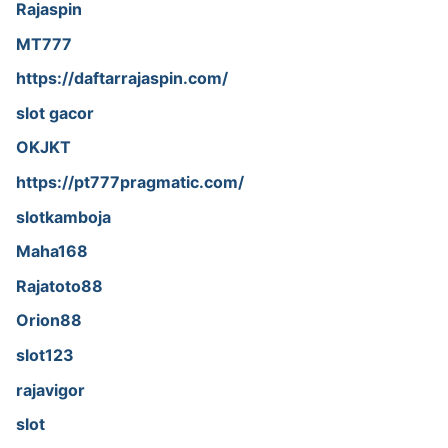
Rajaspin
MT777
https://daftarrajaspin.com/
slot gacor
OKJKT
https://pt777pragmatic.com/
slotkamboja
Maha168
Rajatoto88
Orion88
slot123
rajavigor
slot