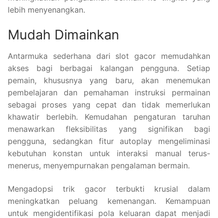
lebih menyenangkan.
Mudah Dimainkan
Antarmuka sederhana dari slot gacor memudahkan
akses bagi berbagai kalangan pengguna. Setiap
pemain, khususnya yang baru, akan menemukan
pembelajaran dan pemahaman instruksi permainan
sebagai proses yang cepat dan tidak memerlukan
khawatir berlebih. Kemudahan pengaturan taruhan
menawarkan fleksibilitas yang signifikan bagi
pengguna, sedangkan fitur autoplay mengeliminasi
kebutuhan konstan untuk interaksi manual terus-
menerus, menyempurnakan pengalaman bermain.
Mengadopsi trik gacor terbukti krusial dalam
meningkatkan peluang kemenangan. Kemampuan
untuk mengidentifikasi pola keluaran dapat menjadi