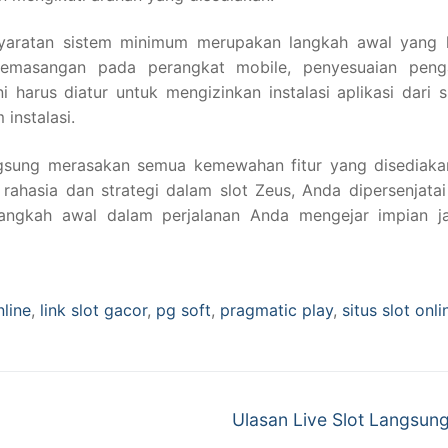
yaratan sistem minimum merupakan langkah awal yang k
pemasangan pada perangkat mobile, penyesuaian peng
 harus diatur untuk mengizinkan instalasi aplikasi dari 
instalasi.
gsung merasakan semua kemewahan fitur yang disediaka
ahasia dan strategi dalam slot Zeus, Anda dipersenjatai
angkah awal dalam perjalanan Anda mengejar impian j
nline
,
link slot gacor
,
pg soft
,
pragmatic play
,
situs slot onli
Next
Ulasan Live Slot Langsun
post: