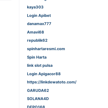
kaya303
Login Apibet
danamax777
Amavi68
republik62
spinhartaresmi.com
Spin Harta
link slot pulsa
Login Apigacor88
https://linkdewatoto.com/
GARUDA62
SOLANA4D
DEPO168