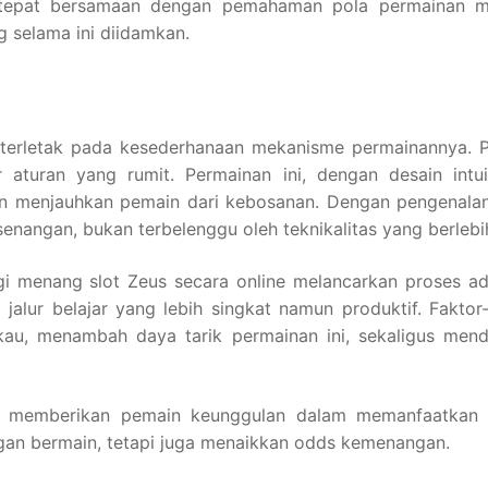
egi tepat bersamaan dengan pemahaman pola permainan m
 selama ini diidamkan.
 terletak pada kesederhanaan mekanisme permainannya. 
 aturan yang rumit. Permainan ini, dengan desain intuit
an menjauhkan pemain dari kebosanan. Dengan pengenala
enangan, bukan terbelenggu oleh teknikalitas yang berlebi
i menang slot Zeus secara online melancarkan proses ad
alur belajar yang lebih singkat namun produktif. Faktor-
au, menambah daya tarik permainan ini, sekaligus men
us memberikan pemain keunggulan dalam memanfaatkan 
gan bermain, tetapi juga menaikkan odds kemenangan.