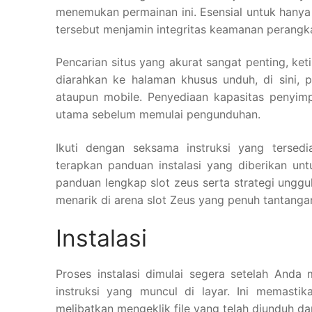
menemukan permainan ini. Esensial untuk hany
tersebut menjamin integritas keamanan perangk
Pencarian situs yang akurat sangat penting, ke
diarahkan ke halaman khusus unduh, di sini, p
ataupun mobile. Penyediaan kapasitas penyim
utama sebelum memulai pengunduhan.
Ikuti dengan seksama instruksi yang tersedi
terapkan panduan instalasi yang diberikan u
panduan lengkap slot zeus serta strategi ungg
menarik di arena slot Zeus yang penuh tantanga
Instalasi
Proses instalasi dimulai segera setelah And
instruksi yang muncul di layar. Ini memasti
melibatkan mengeklik file yang telah diunduh da