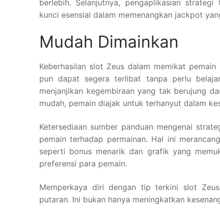
berlebih. Selanjutnya, pengaplikasian strat
kunci esensial dalam memenangkan jackpot yang
Mudah Dimainkan
Keberhasilan slot Zeus dalam memikat pemain
pun dapat segera terlibat tanpa perlu belajar
menjanjikan kegembiraan yang tak berujung d
mudah, pemain diajak untuk terhanyut dalam kes
Ketersediaan sumber panduan mengenai strateg
pemain terhadap permainan. Hal ini merancang j
seperti bonus menarik dan grafik yang memuk
preferensi para pemain.
Memperkaya diri dengan tip terkini slot Ze
putaran. Ini bukan hanya meningkatkan kesenan