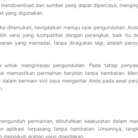
a mendownload dari sumber yang dapat dipercaya, menging
at yang digunakan.
tika ditemukan, navigasikan menuju opsi pengunduhan. And
ilih versi yang kompatibel dengan perangkat, baik itu d
panan yang memadai, tanpa diragukan lagi, adalah persy
a untuk menginisiasi pengunduhan. Pada tahap penyele
ntuk memastikan permainan berjalan tanpa hambatan. Men
ul dalam bermain slot zeus mengantar Anda pada awal perj
n.
a mengunduh permainan, dibutuhkan keakuratan dalam men
kan aplikasi terpasang tanpa hambatan. Umumnya, langk
n mengikuti arahan yang disediakan.