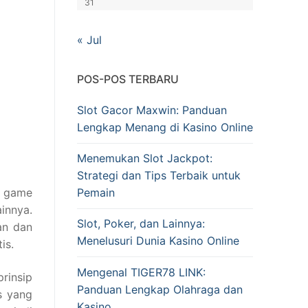
31
« Jul
POS-POS TERBARU
Slot Gacor Maxwin: Panduan
Lengkap Menang di Kasino Online
Menemukan Slot Jackpot:
Strategi dan Tips Terbaik untuk
r game
Pemain
innya.
Slot, Poker, dan Lainnya:
an dan
Menelusuri Dunia Kasino Online
is.
Mengenal TIGER78 LINK:
rinsip
Panduan Lengkap Olahraga dan
s yang
Kasino