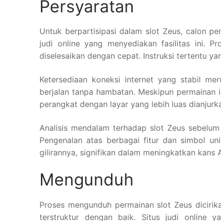
Persyaratan
Untuk berpartisipasi dalam slot Zeus, calon pe
judi online yang menyediakan fasilitas ini. P
diselesaikan dengan cepat. Instruksi tertentu yang
Ketersediaan koneksi internet yang stabil m
berjalan tanpa hambatan. Meskipun permainan in
perangkat dengan layar yang lebih luas dianju
Analisis mendalam terhadap slot Zeus sebelum 
Pengenalan atas berbagai fitur dan simbol u
gilirannya, signifikan dalam meningkatkan kans
Mengunduh
Proses mengunduh permainan slot Zeus dicirik
terstruktur dengan baik. Situs judi online 