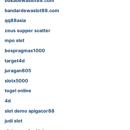
bukadewaslot88.com
bandardewaslot88.com
qq88asia
zeus supper scatter
mpo slot
bospragmax1000
target4d
juragan805
slotx5000
togel online
4d
slot demo apigacor88
judi slot