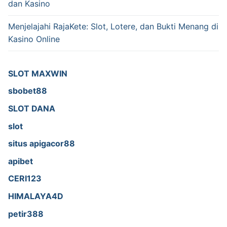
dan Kasino
Menjelajahi RajaKete: Slot, Lotere, dan Bukti Menang di
Kasino Online
SLOT MAXWIN
sbobet88
SLOT DANA
slot
situs apigacor88
apibet
CERI123
HIMALAYA4D
petir388