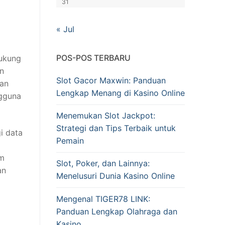
31
« Jul
POS-POS TERBARU
dukung
an
Slot Gacor Maxwin: Panduan
gan
Lengkap Menang di Kasino Online
ngguna
Menemukan Slot Jackpot:
Strategi dan Tips Terbaik untuk
i data
Pemain
am
Slot, Poker, dan Lainnya:
an
Menelusuri Dunia Kasino Online
Mengenal TIGER78 LINK:
Panduan Lengkap Olahraga dan
Kasino