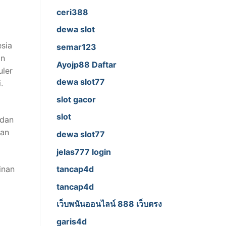
ceri388
dewa slot
esia
semar123
an
Ayojp88 Daftar
uler
dewa slot77
.
slot gacor
slot
 dan
nan
dewa slot77
jelas777 login
inan
tancap4d
tancap4d
เว็บพนันออนไลน์ 888 เว็บตรง
garis4d