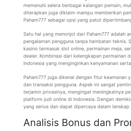
memenuhi selera berbagai kalangan pemain, mulai
diterapkan juga diklaim mampu memberikan pen
Paham777 sebagai opsi yang patut dipertimbangk
Satu hal yang menonjol dari Paham777 adalah a
pengalaman pengguna tanpa hambatan teknis. Sel
kasino termasuk slot online, permainan meja, se
dealer. Kombinasi dari kelengkapan permainan 
Indonesia yang menginginkan kenyamanan serta v
Paham777 juga dikenal dengan fitur keamanan y
dan transaksi pengguna. Aspek ini sangat pent
terjamin privasinya, mengingat meningkatnya p
platform judi online di Indonesia. Dengan demik
yang serius dan dapat dipercaya dalam lanskap k
Analisis Bonus dan Pr