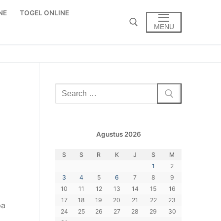
NE
TOGEL ONLINE
MENU
Cari:
n
Cari:
Agustus 2026
S
S
R
K
J
S
M
1
2
3
4
5
6
7
8
9
10
11
12
13
14
15
16
17
18
19
20
21
22
23
pa
24
25
26
27
28
29
30