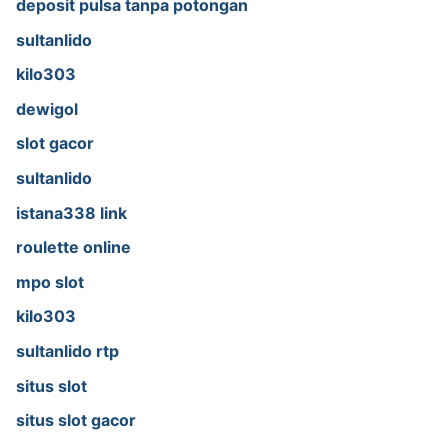
deposit pulsa tanpa potongan
sultanlido
kilo303
dewigol
slot gacor
sultanlido
istana338 link
roulette online
mpo slot
kilo303
sultanlido rtp
situs slot
situs slot gacor