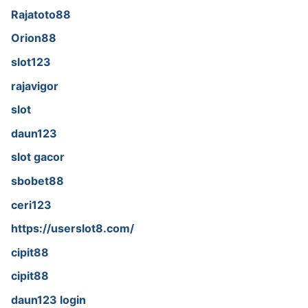
Rajatoto88
Orion88
slot123
rajavigor
slot
daun123
slot gacor
sbobet88
ceri123
https://userslot8.com/
cipit88
cipit88
daun123 login