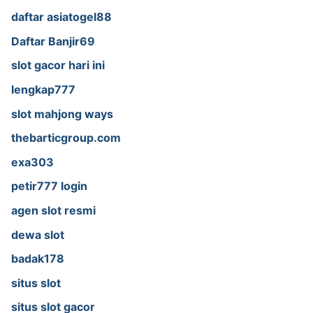
daftar asiatogel88
Daftar Banjir69
slot gacor hari ini
lengkap777
slot mahjong ways
thebarticgroup.com
exa303
petir777 login
agen slot resmi
dewa slot
badak178
situs slot
situs slot gacor