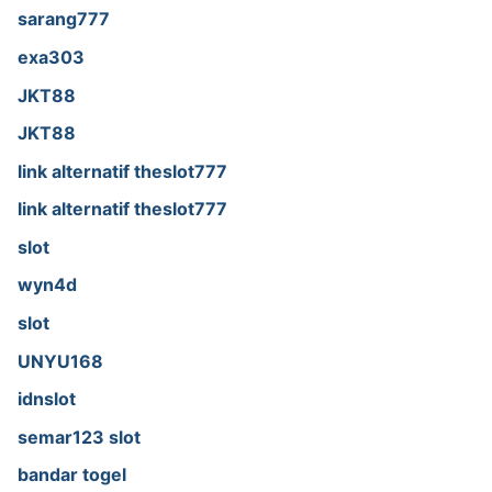
sarang777
exa303
JKT88
JKT88
link alternatif theslot777
link alternatif theslot777
slot
wyn4d
slot
UNYU168
idnslot
semar123 slot
bandar togel