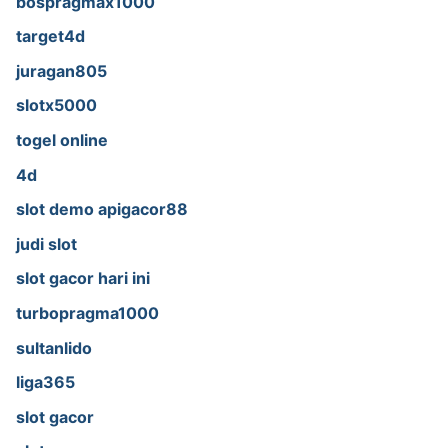
bospragmax1000
target4d
juragan805
slotx5000
togel online
4d
slot demo apigacor88
judi slot
slot gacor hari ini
turbopragma1000
sultanlido
liga365
slot gacor