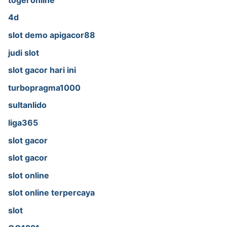
4d
slot demo apigacor88
judi slot
slot gacor hari ini
turbopragma1000
sultanlido
liga365
slot gacor
slot gacor
slot online
slot online terpercaya
slot