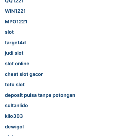
QQ1221
WIN1221
MPO1221
slot
target4d
judi slot
slot online
cheat slot gacor
toto slot
deposit pulsa tanpa potongan
sultanlido
kilo303
dewigol