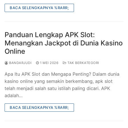
BACA SELENGKAPNYA %RARR;
Panduan Lengkap APK Slot:
Menangkan Jackpot di Dunia Kasino
Online
BANDARJUDI
1 MEI 2026
TAK BERKATEGORI
Apa Itu APK Slot dan Mengapa Penting? Dalam dunia
kasino online yang semakin berkembang, apk slot
telah menjadi salah satu istilah paling dicari. APK
adalah…
BACA SELENGKAPNYA %RARR;