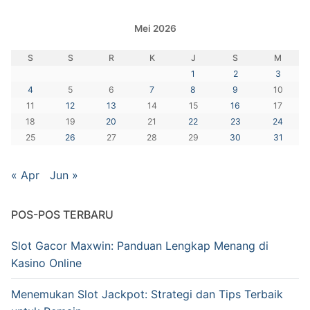
Mei 2026
S
S
R
K
J
S
M
1
2
3
4
5
6
7
8
9
10
11
12
13
14
15
16
17
18
19
20
21
22
23
24
25
26
27
28
29
30
31
« Apr
Jun »
POS-POS TERBARU
Slot Gacor Maxwin: Panduan Lengkap Menang di
Kasino Online
Menemukan Slot Jackpot: Strategi dan Tips Terbaik