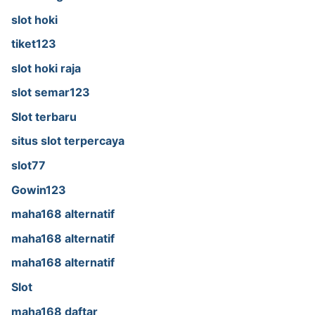
slot hoki
tiket123
slot hoki raja
slot semar123
Slot terbaru
situs slot terpercaya
slot77
Gowin123
maha168 alternatif
maha168 alternatif
maha168 alternatif
Slot
maha168 daftar