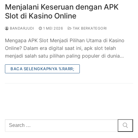
Menjalani Keseruan dengan APK
Slot di Kasino Online
BANDARJUDI
1 MEI 2026
TAK BERKATEGORI
Mengapa APK Slot Menjadi Pilihan Utama di Kasino
Online? Dalam era digital saat ini, apk slot telah
menjadi salah satu pilihan paling populer di dunia…
BACA SELENGKAPNYA %RARR;
Cari: