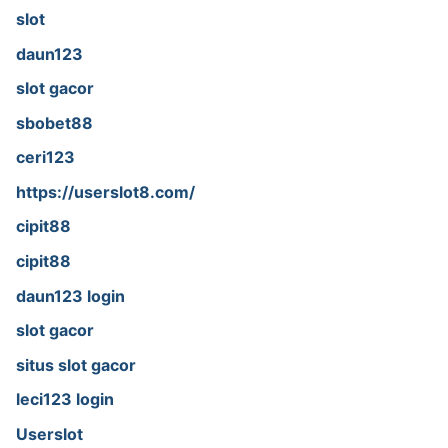
slot
daun123
slot gacor
sbobet88
ceri123
https://userslot8.com/
cipit88
cipit88
daun123 login
slot gacor
situs slot gacor
leci123 login
Userslot