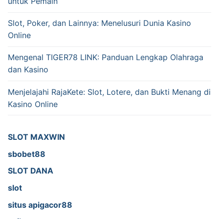
untuk Pemain
Slot, Poker, dan Lainnya: Menelusuri Dunia Kasino
Online
Mengenal TIGER78 LINK: Panduan Lengkap Olahraga
dan Kasino
Menjelajahi RajaKete: Slot, Lotere, dan Bukti Menang di
Kasino Online
SLOT MAXWIN
sbobet88
SLOT DANA
slot
situs apigacor88