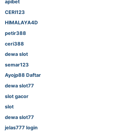
apibet
CERI123
HIMALAYA4D
petir388
ceri388
dewa slot
semar123
Ayojp88 Daftar
dewa slot77
slot gacor
slot
dewa slot77
jelas777 login