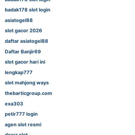
badak178 slot login
asiatogel88
slot gacor 2026
daftar asiatogel88
Daftar Banjir69
slot gacor hari ini
lengkap777
slot mahjong ways
thebarticgroup.com
exa303
petir777 login
agen slot resmi
dewa slot