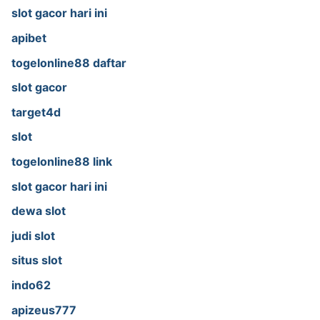
slot gacor hari ini
apibet
togelonline88 daftar
slot gacor
target4d
slot
togelonline88 link
slot gacor hari ini
dewa slot
judi slot
situs slot
indo62
apizeus777