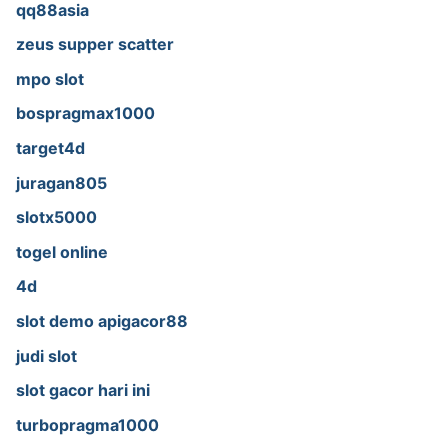
qq88asia
zeus supper scatter
mpo slot
bospragmax1000
target4d
juragan805
slotx5000
togel online
4d
slot demo apigacor88
judi slot
slot gacor hari ini
turbopragma1000