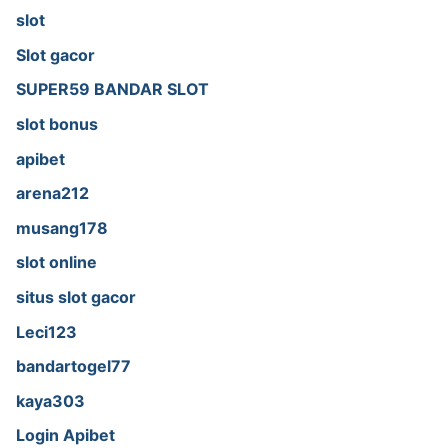
slot
Slot gacor
SUPER59 BANDAR SLOT
slot bonus
apibet
arena212
musang178
slot online
situs slot gacor
Leci123
bandartogel77
kaya303
Login Apibet