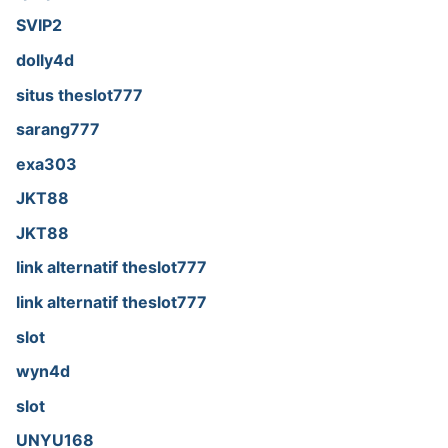
SVIP2
dolly4d
situs theslot777
sarang777
exa303
JKT88
JKT88
link alternatif theslot777
link alternatif theslot777
slot
wyn4d
slot
UNYU168