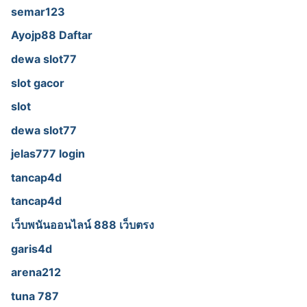
semar123
Ayojp88 Daftar
dewa slot77
slot gacor
slot
dewa slot77
jelas777 login
tancap4d
tancap4d
เว็บพนันออนไลน์ 888 เว็บตรง
garis4d
arena212
tuna 787