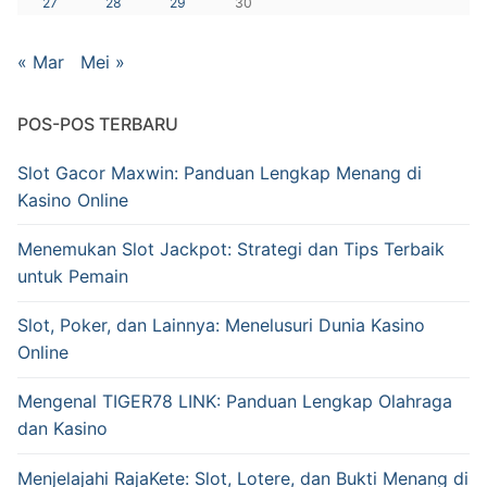
27
28
29
30
« Mar
Mei »
POS-POS TERBARU
Slot Gacor Maxwin: Panduan Lengkap Menang di
Kasino Online
Menemukan Slot Jackpot: Strategi dan Tips Terbaik
untuk Pemain
Slot, Poker, dan Lainnya: Menelusuri Dunia Kasino
Online
Mengenal TIGER78 LINK: Panduan Lengkap Olahraga
dan Kasino
Menjelajahi RajaKete: Slot, Lotere, dan Bukti Menang di