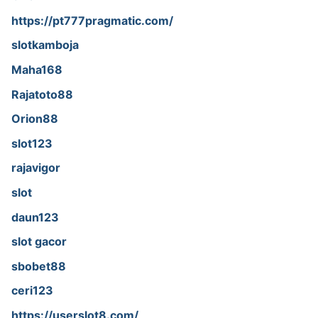
https://pt777pragmatic.com/
slotkamboja
Maha168
Rajatoto88
Orion88
slot123
rajavigor
slot
daun123
slot gacor
sbobet88
ceri123
https://userslot8.com/