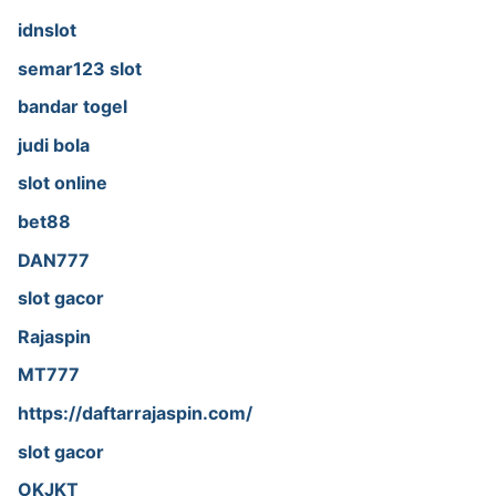
idnslot
semar123 slot
bandar togel
judi bola
slot online
bet88
DAN777
slot gacor
Rajaspin
MT777
https://daftarrajaspin.com/
slot gacor
OKJKT