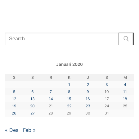
Cari:
Januari 2026
S
S
R
K
J
S
M
1
2
3
4
5
6
7
8
9
10
11
12
13
14
15
16
17
18
19
20
21
22
23
24
25
26
27
28
29
30
31
« Des
Feb »