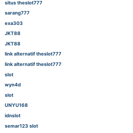
situs theslot777
sarang777
exa303
JKT88
JKT88
link alternatif theslot777
link alternatif theslot777
slot
wyn4d
slot
UNYU168
idnslot
semar123 slot