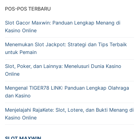
POS-POS TERBARU
Slot Gacor Maxwin: Panduan Lengkap Menang di
Kasino Online
Menemukan Slot Jackpot: Strategi dan Tips Terbaik
untuk Pemain
Slot, Poker, dan Lainnya: Menelusuri Dunia Kasino
Online
Mengenal TIGER78 LINK: Panduan Lengkap Olahraga
dan Kasino
Menjelajahi RajaKete: Slot, Lotere, dan Bukti Menang di
Kasino Online
SLOT MAXWIN