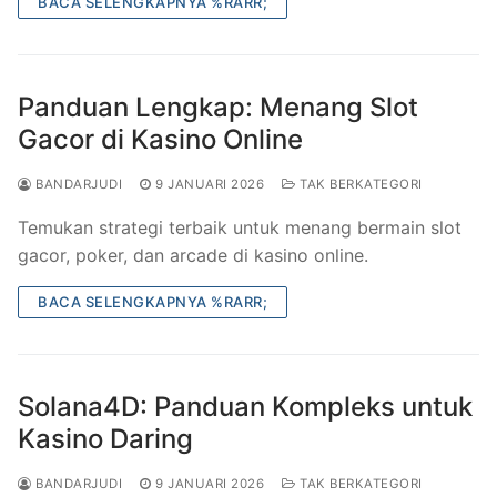
BACA SELENGKAPNYA %RARR;
Panduan Lengkap: Menang Slot
Gacor di Kasino Online
BANDARJUDI
9 JANUARI 2026
TAK BERKATEGORI
Temukan strategi terbaik untuk menang bermain slot
gacor, poker, dan arcade di kasino online.
BACA SELENGKAPNYA %RARR;
Solana4D: Panduan Kompleks untuk
Kasino Daring
BANDARJUDI
9 JANUARI 2026
TAK BERKATEGORI