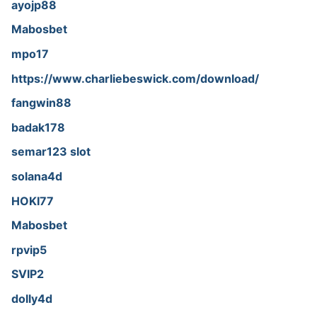
ayojp88
Mabosbet
mpo17
https://www.charliebeswick.com/download/
fangwin88
badak178
semar123 slot
solana4d
HOKI77
Mabosbet
rpvip5
SVIP2
dolly4d