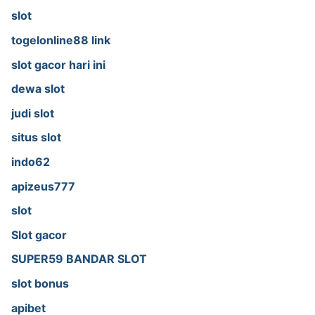
slot
togelonline88 link
slot gacor hari ini
dewa slot
judi slot
situs slot
indo62
apizeus777
slot
Slot gacor
SUPER59 BANDAR SLOT
slot bonus
apibet