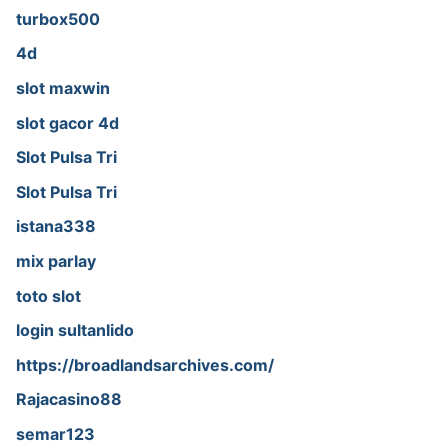
turbox500
4d
slot maxwin
slot gacor 4d
Slot Pulsa Tri
Slot Pulsa Tri
istana338
mix parlay
toto slot
login sultanlido
https://broadlandsarchives.com/
Rajacasino88
semar123