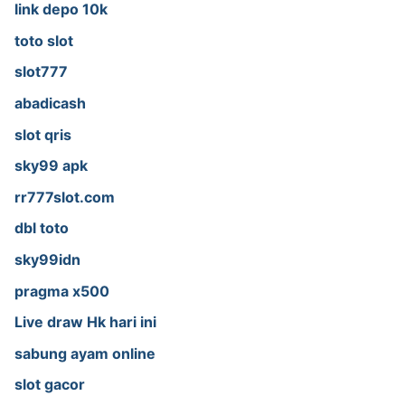
link depo 10k
toto slot
slot777
abadicash
slot qris
sky99 apk
rr777slot.com
dbl toto
sky99idn
pragma x500
Live draw Hk hari ini
sabung ayam online
slot gacor