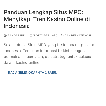
Panduan Lengkap Situs MPO:
Menyikapi Tren Kasino Online di
Indonesia
BANDARJUDI
5 OKTOBER 2025
TAK BERKATEGORI
Selami dunia Situs MPO yang berkembang pesat di
Indonesia. Temukan informasi terkini mengenai
permainan, keamanan, dan strategi untuk sukses
dalam kasino online.
BACA SELENGKAPNYA %RARR;