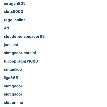
juragan805
slotx5000
togel online
4d
slot demo apigacor88
judi slot
slot gacor hari ini
turbopragma1000
sultanlido
liga365
slot gacor
slot gacor
slot online