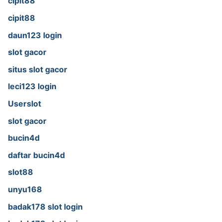
cipit88
cipit88
daun123 login
slot gacor
situs slot gacor
leci123 login
Userslot
slot gacor
bucin4d
daftar bucin4d
slot88
unyu168
badak178 slot login