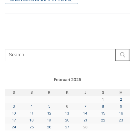
Cari:
Februari 2025
S
S
R
K
J
S
M
1
2
3
4
5
6
7
8
9
10
11
12
13
14
15
16
17
18
19
20
21
22
23
24
25
26
27
28