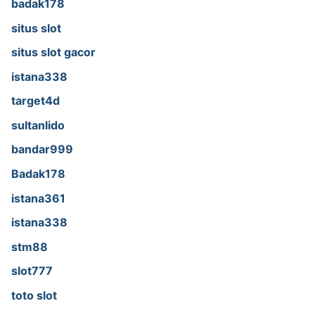
badak178
situs slot
situs slot gacor
istana338
target4d
sultanlido
bandar999
Badak178
istana361
istana338
stm88
slot777
toto slot