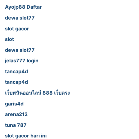
Ayojp88 Daftar
dewa slot77
slot gacor
slot
dewa slot77
jelas777 login
tancap4d
tancap4d
เว็บพนันออนไลน์ 888 เว็บตรง
garis4d
arena212
tuna 787
slot gacor hari ini