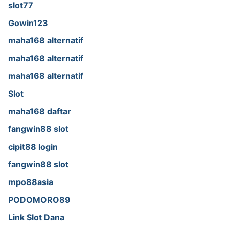
slot77
Gowin123
maha168 alternatif
maha168 alternatif
maha168 alternatif
Slot
maha168 daftar
fangwin88 slot
cipit88 login
fangwin88 slot
mpo88asia
PODOMORO89
Link Slot Dana