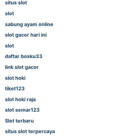
situs slot
slot
sabung ayam online
slot gacor hari ini
slot
daftar bosku33
link slot gacor
slot hoki
tiket123
slot hoki raja
slot semar123
Slot terbaru
situs slot terpercaya