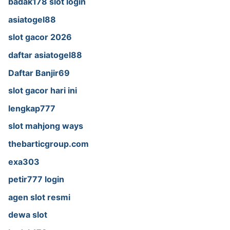
badak178 slot login
asiatogel88
slot gacor 2026
daftar asiatogel88
Daftar Banjir69
slot gacor hari ini
lengkap777
slot mahjong ways
thebarticgroup.com
exa303
petir777 login
agen slot resmi
dewa slot