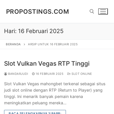
Lompat
ke
PROPOSTINGS.COM
konten
Hari:
16 Februari 2025
Cari:
BERANDA
ARSIP UNTUK 16 FEBRUARI 2025
Slot Vulkan Vegas RTP Tinggi
BANDARJUDI
16 FEBRUARI 2025
SLOT ONLINE
Slot Vulkan Vegas mahongbet terkenal sebagai situs
judi slot online dengan RTP (Return to Player) yang
tinggi. Ini menarik banyak pemain karena
meningkatkan peluang mereka…
BACA SELENGKAPNYA %RARR;