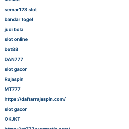
semar123 slot
bandar togel
judi bola
slot online
bet88
DAN777
slot gacor
Rajaspin
MT777
https://daftarrajaspin.com/
slot gacor
OKJKT
https://pt777pragmatic.com/