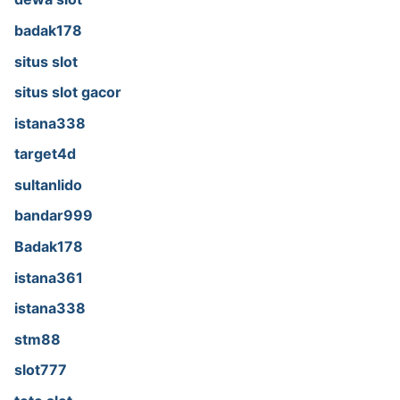
badak178
situs slot
situs slot gacor
istana338
target4d
sultanlido
bandar999
Badak178
istana361
istana338
stm88
slot777