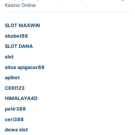
Kasino Online
SLOT MAXWIN
sbobet88
SLOT DANA
slot
situs apigacor88
apibet
CERI123
HIMALAYA4D
petir388
ceri388
dewa slot