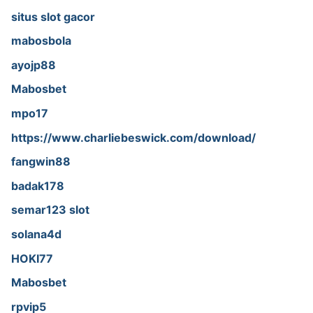
situs slot gacor
mabosbola
ayojp88
Mabosbet
mpo17
https://www.charliebeswick.com/download/
fangwin88
badak178
semar123 slot
solana4d
HOKI77
Mabosbet
rpvip5