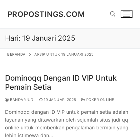
Lompat
ke
PROPOSTINGS.COM
konten
Hari:
19 Januari 2025
Cari:
BERANDA
ARSIP UNTUK 19 JANUARI 2025
Dominoqq Dengan ID VIP Untuk
Pemain Setia
BANDARJUDI
19 JANUARI 2025
POKER ONLINE
Dominoqq dengan ID VIP untuk pemain setia adalah
layanan yang ditawarkan oleh sejumlah situs judi qq
online untuk memberikan pengalaman bermain yang
lebih istimewa dan…