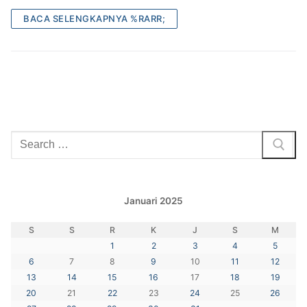
BACA SELENGKAPNYA %RARR;
Cari:
Januari 2025
S
S
R
K
J
S
M
1
2
3
4
5
6
7
8
9
10
11
12
13
14
15
16
17
18
19
20
21
22
23
24
25
26