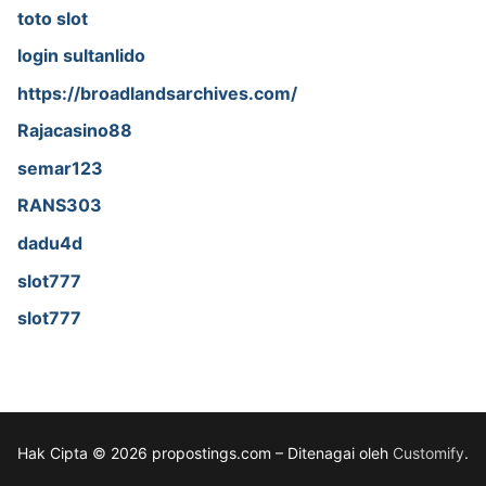
toto slot
login sultanlido
https://broadlandsarchives.com/
Rajacasino88
semar123
RANS303
dadu4d
slot777
slot777
Hak Cipta © 2026 propostings.com – Ditenagai oleh
Customify
.