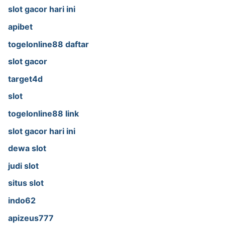
slot gacor hari ini
apibet
togelonline88 daftar
slot gacor
target4d
slot
togelonline88 link
slot gacor hari ini
dewa slot
judi slot
situs slot
indo62
apizeus777